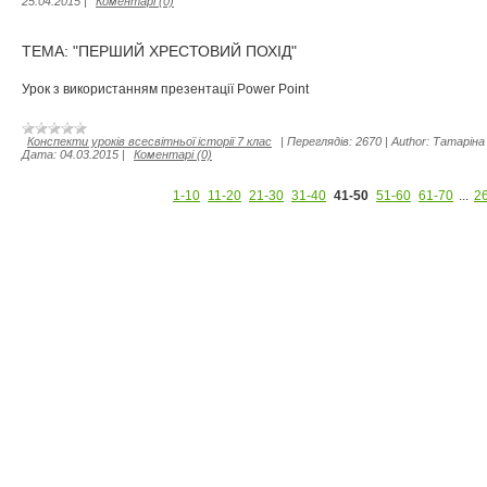
25.04.2015
|
Коментарі (0)
ТЕМА: "ПЕРШИЙ ХРЕСТОВИЙ ПОХІД"
Урок з використанням презентації Power Point
Конспекти уроків всесвітньої історії 7 клас
|
Переглядів:
2670
|
Author:
Татаріна 
Дата:
04.03.2015
|
Коментарі (0)
1-10
11-20
21-30
31-40
41-50
51-60
61-70
...
2