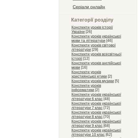
Серіали онлайн
Категорії розділу
Конспекти уроків історії
України
[26]
Конспекти уроків української
мови та літератури
[46]
Конспекти уроків світової
літератури
[29]
Конспекти уроків всесвітньої
історії
[12]
Конспекти уроків англійської
мови
[16]
Конспекти уроків
християнської етики
[2]
Конспекти уроків музики
[5]
Конспекти уроків
інформатики
[2]
Конспекти уроків української
літератури 6 клас
[48]
Конспекти уроків української
літератури 7 клас
[72]
Конспекти уроків української
літератури 8 клас
[70]
Конспекти уроків української
літератури 9 клас
[68]
Конспекти уроків української
літератури 10 клас
[62]