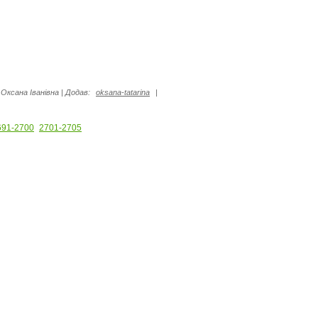
Оксана Іванівна
|
Додав:
oksana-tatarina
|
691-2700
2701-2705