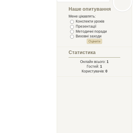
Лыст
Мыхайлу и
Наше опитування
Твору Ырий
Мене цікавлять:
Конспекти уроків
Презентації
Методичні поради
Виховні заходи
Статистика
Онлайн всього:
1
Гостей:
1
Користувачів:
0