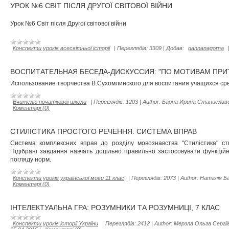
УРОК №6 СВІТ ПІСЛЯ ДРУГОЇ СВІТОВОЇ ВІЙНИ
Урок №6 Світ після Другої світової війни
Конспекти уроків всесвітньої історії
|
Переглядів:
3309
|
Додав:
gannanagorna
ВОСПИТАТЕЛЬНАЯ БЕСЕДА-ДИСКУССИЯ: "ПО МОТИВАМ ПРИ
Использование творчества В.Сухомлинского для воспитания учащихся ср
Вчителю початкової школи
|
Переглядів:
1203
|
Author:
Барна Ирина Станислав
Коментарі (0)
СТИЛІСТИКА ПРОСТОГО РЕЧЕННЯ. СИСТЕМА ВПРАВ
Система комплексних вправ до розділу мовознавства "Стилістика" с
Підібрані завдання навчать доцільно правильно застосовувати функційн
погляду норм.
Конспекти уроків української мови 11 клас
|
Переглядів:
2073
|
Author:
Наталія Б
Коментарі (0)
ІНТЕЛЕКТУАЛЬНА ГРА: РОЗУМНИКИ ТА РОЗУМНИЦІ, 7 КЛАС
Конспекти уроків історії України
|
Переглядів:
2412
|
Author:
Мерзла Ольга Сергії