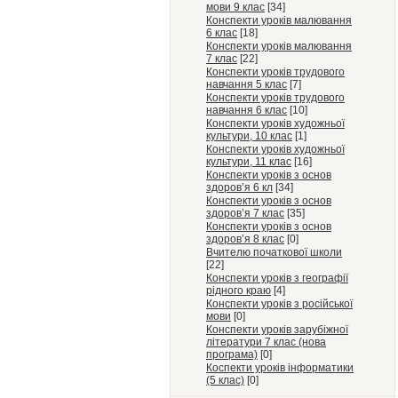
мови 9 клас
[34]
Конспекти уроків малювання
6 клас
[18]
Конспекти уроків малювання
7 клас
[22]
Конспекти уроків трудового
навчання 5 клас
[7]
Конспекти уроків трудового
навчання 6 клас
[10]
Конспекти уроків художньої
культури, 10 клас
[1]
Конспекти уроків художньої
культури, 11 клас
[16]
Конспекти уроків з основ
здоров’я 6 кл
[34]
Конспекти уроків з основ
здоров’я 7 клас
[35]
Конспекти уроків з основ
здоров’я 8 клас
[0]
Вчителю початкової школи
[22]
Конспекти уроків з географії
рідного краю
[4]
Конспекти уроків з російської
мови
[0]
Конспекти уроків зарубіжної
літератури 7 клас (нова
програма)
[0]
Коспекти уроків інформатики
(5 клас)
[0]