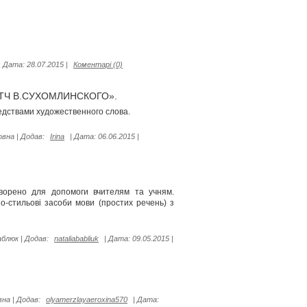
|
Дата:
28.07.2015
|
Коментарі (0)
ТЧ В.СУХОМЛИНСКОГО».
едствами художественного слова.
овна
|
Додав:
Irina
|
Дата:
06.06.2015
|
творено для допомоги вчителям та учням.
о-стильові засоби мови (простих речень) з
аблюк
|
Додав:
nataliababliuk
|
Дата:
09.05.2015
|
вна
|
Додав:
olyamerzlayaeroxina570
|
Дата: