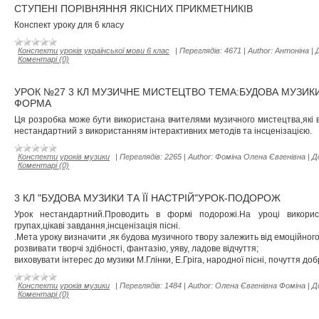
СТУПЕНІ ПОРІВНЯННЯ ЯКІСНИХ ПРИКМЕТНИКІВ
Конспект уроку для 6 класу
Конспекти уроків української мови 6 клас
|
Переглядів:
4671
|
Author:
Антоніна
|
Коментарі (0)
УРОК №27 3 КЛ МУЗИЧНЕ МИСТЕЦТВО ТЕМА:БУДОВА МУЗИКИ
ФОРМА
Ця розробка може бути використана вчителями музичного мистецтва,які в
нестандартний з використанням інтерактивних методів та інсценізацією.
Конспекти уроків музики
|
Переглядів:
2265
|
Author:
Фоміна Олена Євгенівна
|
Д
Коментарі (0)
3 КЛ "БУДОВА МУЗИКИ ТА ЇЇ НАСТРІЙ"УРОК-ПОДОРОЖ
Урок нестандартний.Проводить в формі подорожі.На уроці використо
групах,цікаві завдання,інсценізація пісні.
.Мета уроку визначити ,як будова музичного твору залежить від емоційного
розвивати творчі здібності, фантазію, уяву, ладове відчуття;
виховувати інтерес до музики М.Глінки, Е.Гріга, народної пісні, почуття доб
Конспекти уроків музики
|
Переглядів:
1484
|
Author:
Олена Євгенівна Фоміна
|
Д
Коментарі (0)