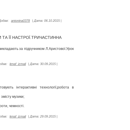
Додав:
antonina0378
|
Дата:
06.10.2015
|
 ТА ЇЇ НАСТРОЇ.ТРИЧАСТИННА
икладають за підручником Л.Аристової.Урок
одав:
lenaf_izmail
|
Дата:
30.09.2015
|
вують інтерактивні технології,робота в
 змісту музики;
роти, чемності.
одав:
lenaf_izmail
|
Дата:
29.09.2015
|