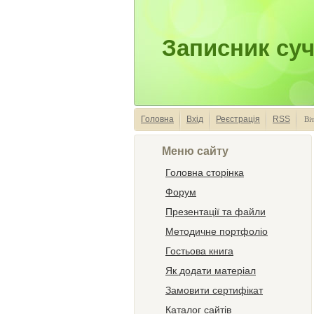
Записник суч
Головна
Вхід
Реєстрація
RSS
Ві
Меню сайту
Головна сторінка
Форум
Презентації та файли
Методичне портфоліо
Гостьова книга
Як додати матеріал
Замовити сертифікат
Каталог сайтів