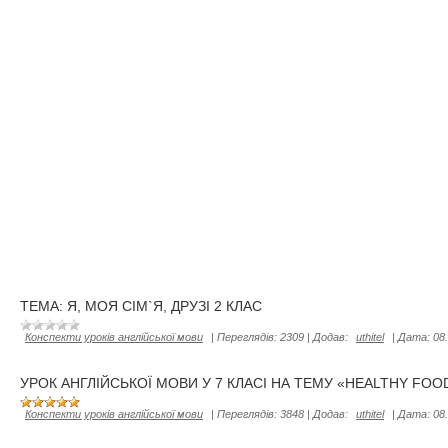
ТЕМА: Я, МОЯ СІМ`Я, ДРУЗІ 2 КЛАС
Конспекти уроків англійської мови
|
Переглядів:
2309
|
Додав:
uthitel
|
Дата:
08
УРОК АНГЛІЙСЬКОЇ МОВИ У 7 КЛАСІ НА ТЕМУ «HEALTHY FOO
Конспекти уроків англійської мови
|
Переглядів:
3848
|
Додав:
uthitel
|
Дата:
08