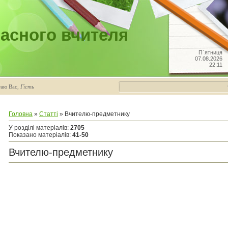
асного вчителя
П`ятниця
07.08.2026
22:11
таю Вас
,
Гість
Головна
»
Статті
» Вчителю-предметнику
У розділі матеріалів
:
2705
Показано матеріалів
:
41-50
Вчителю-предметнику