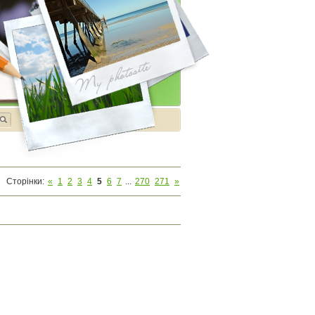
Сторінки
:
«
1
2
3
4
5
6
7
...
270
271
»