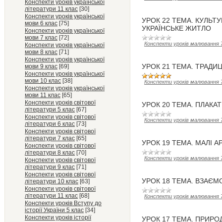
Конспекти уроків української
літератури 11 клас
[30]
Конспекти уроків української
УРОК 22 ТЕМА. КУЛЬТ
мови 6 клас
[75]
УКРАЇНСЬКЕ ЖИТЛО
Конспекти уроків української
мови 7 клас
[72]
Конспекти уроків малювання 
Конспекти уроків української
мови 8 клас
[71]
Конспекти уроків української
УРОК 21 ТЕМА. ТРАДИЦ
мови 9 клас
[69]
Конспекти уроків української
мови 10 клас
[38]
Конспекти уроків малювання 
Конспекти уроків української
мови 11 клас
[65]
Конспекти уроків світової
УРОК 20 ТЕМА. ПЛАКА
літератури 5 клас
[67]
Конспекти уроків світової
Конспекти уроків малювання 
літератури 6 клас
[73]
Конспекти уроків світової
літератури 7 клас
[65]
УРОК 19 ТЕМА. МАЛІ 
Конспекти уроків світової
літератури 8 клас
[70]
Конспекти уроків малювання 
Конспекти уроків світової
літератури 9 клас
[71]
Конспекти уроків світової
УРОК 18 ТЕМА. ВЗАЄ
літератури 10 клас
[63]
Конспекти уроків світової
літератури 11 клас
[68]
Конспекти уроків малювання 
Конспекти уроків Вступу до
історії України 5 клас
[34]
Конспекти уроків історії
УРОК 17 ТЕМА. ПРИР