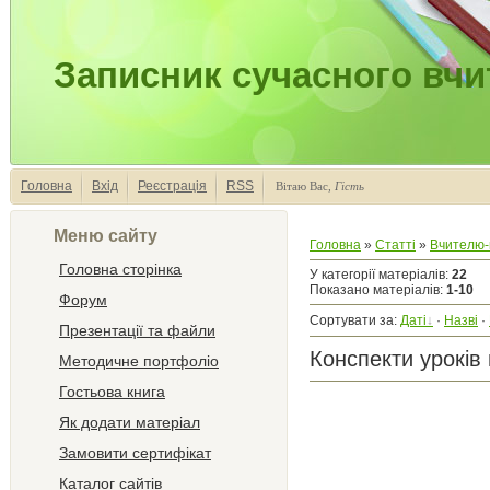
Записник сучасного вчи
Головна
Вхід
Реєстрація
RSS
Вітаю Вас
,
Гість
Меню сайту
Головна
»
Статті
»
Вчителю-
Головна сторінка
У категорії матеріалів
:
22
Показано матеріалів
:
1-10
Форум
Сортувати за
:
Даті
·
Назві
·
Презентації та файли
Конспекти урокі
Методичне портфоліо
Гостьова книга
Як додати матеріал
Замовити сертифікат
Каталог сайтів