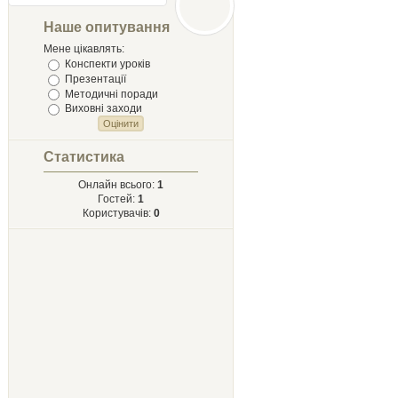
Лыст
Мыхайлу и
Наше опитування
Твору Ырий
Мене цікавлять:
Конспекти уроків
Презентації
Методичні поради
Виховні заходи
Статистика
Онлайн всього:
1
Гостей:
1
Користувачів:
0