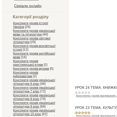
Серіали онлайн
Категорії розділу
Конспекти уроків історії
України
[26]
Конспекти уроків української
мови та літератури
[46]
Конспекти уроків світової
літератури
[29]
Конспекти уроків всесвітньої
історії
[12]
Конспекти уроків англійської
мови
[16]
Конспекти уроків
християнської етики
[2]
Конспекти уроків музики
[5]
Конспекти уроків
інформатики
[2]
Конспекти уроків української
літератури 6 клас
[48]
УРОК 24 ТЕМА. КНИЖК
Конспекти уроків української
літератури 7 клас
[72]
Конспекти уроків української
Конспекти уроків малювання 
літератури 8 клас
[70]
Конспекти уроків української
літератури 9 клас
[68]
УРОК 23 ТЕМА. КУЛЬТУ
Конспекти уроків української
літератури 10 клас
[62]
Конспекти уроків малювання 