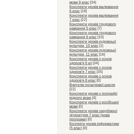
мови 9 клас
[34]
Конспекти уроків малювання
6 клас
[18]
Конспекти уроків малювання
7 клас
[22]
Конспекти уроків трудового
навчання 5 клас
[7]
Конспекти уроків трудового
навчання 6 клас
[10]
Конспекти уроків художньої
культури, 10 клас
[1]
Конспекти уроків художньої
культури, 11 клас
[16]
Конспекти уроків з основ
здоров’я 6 кл
[34]
Конспекти уроків з основ
здоров’я 7 клас
[35]
Конспекти уроків з основ
здоров’я 8 клас
[0]
Вчителю початкової школи
[22]
Конспекти уроків з географії
рідного краю
[4]
Конспекти уроків з російської
мови
[0]
Конспекти уроків зарубіжної
літератури 7 клас (нова
програма)
[0]
Коспекти уроків інформатики
(5 клас)
[0]