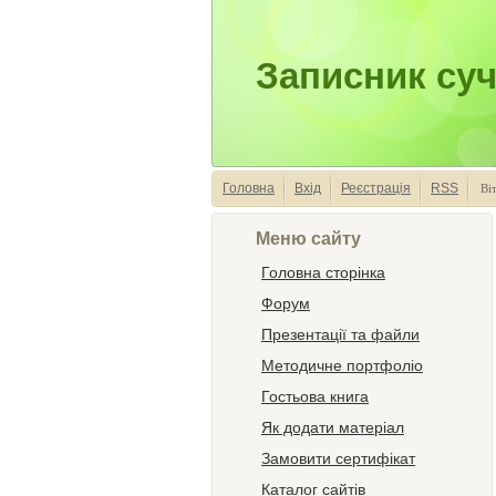
Записник суч
Головна
Вхід
Реєстрація
RSS
Ві
Меню сайту
Головна сторінка
Форум
Презентації та файли
Методичне портфоліо
Гостьова книга
Як додати матеріал
Замовити сертифікат
Каталог сайтів