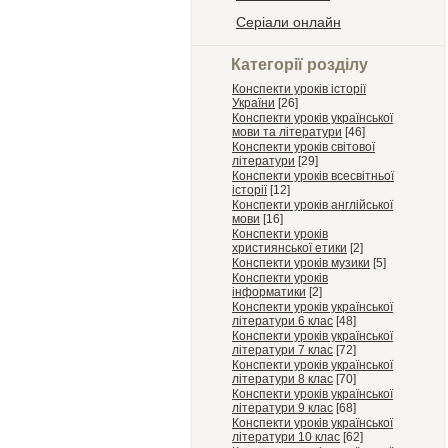
Серіали онлайн
Категорії розділу
Конспекти уроків історії
України
[26]
Конспекти уроків української
мови та літератури
[46]
Конспекти уроків світової
літератури
[29]
Конспекти уроків всесвітньої
історії
[12]
Конспекти уроків англійської
мови
[16]
Конспекти уроків
християнської етики
[2]
Конспекти уроків музики
[5]
Конспекти уроків
інформатики
[2]
Конспекти уроків української
літератури 6 клас
[48]
Конспекти уроків української
літератури 7 клас
[72]
Конспекти уроків української
літератури 8 клас
[70]
Конспекти уроків української
літератури 9 клас
[68]
Конспекти уроків української
літератури 10 клас
[62]