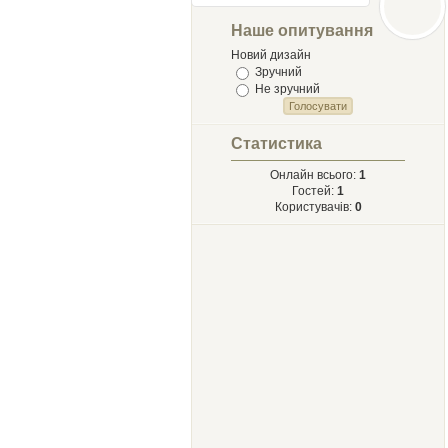
Лыст
Мыхайлу и
Наше опитування
Твору Ырий
Новий дизайн
Зручний
Не зручний
Статистика
Онлайн всього:
1
Гостей:
1
Користувачів:
0