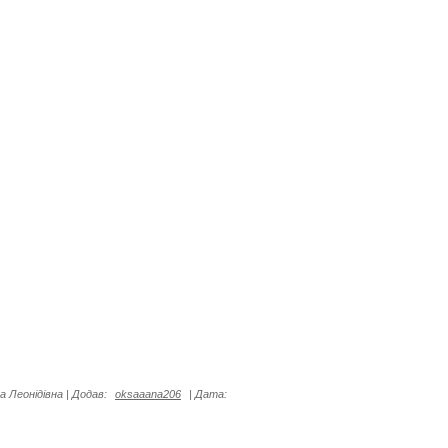
а Леонідівна
|
Додав:
oksaaana206
|
Дата: