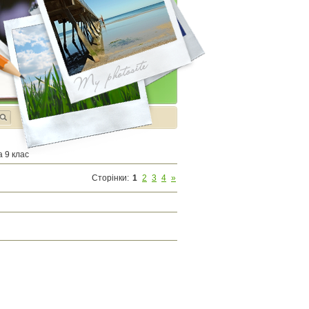
 9 клас
Сторінки
:
1
2
3
4
»