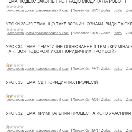
ТЕМА. КОДЕКС ЗАКОНІВ ПРО ПРАЦЮ (ЛЮДИНА НА РОБОТІ)
Конспекти уроків правознавства 9 клас
|
Переглядів:
5073
|
Додав:
uthitel
|
Дат
УРОКИ 28–29 ТЕМА. ЩО ТАКЕ ЗЛОЧИН. ОЗНАКИ, ВИДИ ТА СК
Конспекти уроків правознавства 9 клас
|
Переглядів:
9031
|
Додав:
uthitel
|
Дат
УРОК 34 ТЕМА. ТЕМАТИЧНЕ ОЦІНЮВАННЯ З ТЕМ «КРИМІНАЛ
ТА «ТВОЯ ПОДОРОЖ У СВІТ ЮРИДИЧНИХ ПРОФЕСІЙ»
Конспекти уроків правознавства 9 клас
|
Переглядів:
7447
|
Додав:
uthitel
|
Дат
УРОК 33 ТЕМА. СВІТ ЮРИДИЧНИХ ПРОФЕСІЙ
Конспекти уроків правознавства 9 клас
|
Переглядів:
7021
|
Додав:
uthitel
|
Дат
УРОК 32 ТЕМА. КРИМІНАЛЬНИЙ ПРОЦЕС ТА ЙОГО УЧАСНИКИ
Конспекти уроків правознавства 9 клас
|
Переглядів:
5941
|
Додав:
uthitel
|
Дат