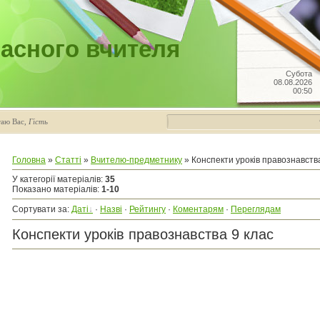
асного вчителя
Субота
08.08.2026
00:50
таю Вас
,
Гість
Головна
»
Статті
»
Вчителю-предметнику
» Конспекти уроків правознавства
У категорії матеріалів
:
35
Показано матеріалів
:
1-10
Сортувати за
:
Даті
·
Назві
·
Рейтингу
·
Коментарям
·
Переглядам
Конспекти уроків правознавства 9 клас