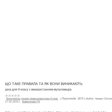
ЩО ТАКЕ ПРАВИЛА ТА ЯК ВОНИ ВИНИКАЮТЬ
урок для 9 класу з використанням мультимедіа
Конспекти уроків правознавства 9 клас
|
Переглядів:
3875
|
Author:
Івацко Оксан
17.02.2015
|
Коментарі (0)