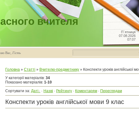
асного вчителя
П`ятниця
07.08.2026
07:07
таю Вас
,
Гість
Головна
»
Статті
»
Вчителю-предметнику
» Конспекти уроків англійської мо
У категорії матеріалів
:
34
Показано матеріалів
:
1-10
Сортувати за
:
Даті
·
Назві
·
Рейтингу
·
Коментарям
·
Переглядам
Конспекти уроків англійської мови 9 клас