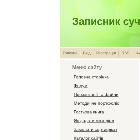
Записник суч
Головна
Вхід
Реєстрація
RSS
Ві
Меню сайту
Головна сторінка
Форум
Презентації та файли
Методичне портфоліо
Гостьова книга
Як додати матеріал
Замовити сертифікат
Каталог сайтів