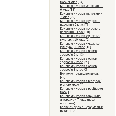
мови 9 клас
[34]
Конспекти уроків малювання
6 клас
[18]
Конспекти уроків малювання
7 клас
[22]
Конспекти уроків трудового
навчання 5 клас
[7]
Конспекти уроків трудового
навчання 6 клас
[10]
Конспекти уроків художньої
культури, 10 клас
[1]
Конспекти уроків художньої
культури, 11 клас
[16]
Конспекти уроків з основ
здоров’я 6 кл
[34]
Конспекти уроків з основ
здоров’я 7 клас
[35]
Конспекти уроків з основ
здоров’я 8 клас
[0]
Вчителю початкової школи
[22]
Конспекти уроків з географії
рідного краю
[4]
Конспекти уроків з російської
мови
[0]
Конспекти уроків зарубіжної
літератури 7 клас (нова
програма)
[0]
Коспекти уроків інформатики
(5 клас)
[0]