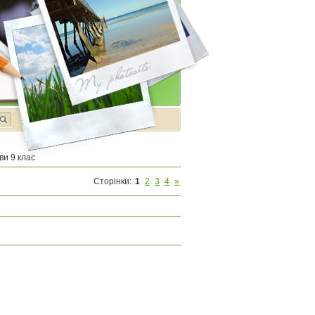
ви 9 клас
Сторінки
:
1
2
3
4
»