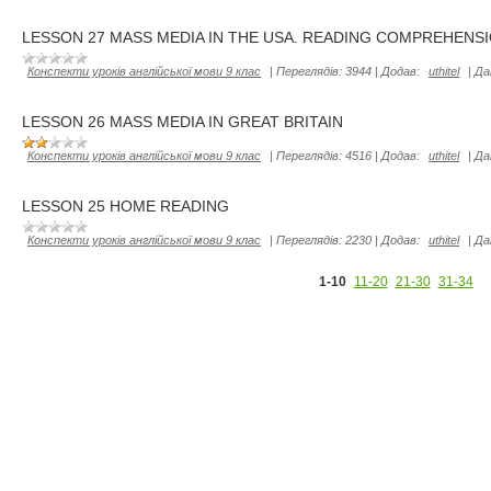
LESSON 27 MASS MEDIA IN THE USA. READING COMPREHENS
Конспекти уроків англійської мови 9 клас
|
Переглядів:
3944
|
Додав:
uthitel
|
Да
LESSON 26 MASS MEDIA IN GREAT BRITAIN
Конспекти уроків англійської мови 9 клас
|
Переглядів:
4516
|
Додав:
uthitel
|
Да
LESSON 25 HOME READING
Конспекти уроків англійської мови 9 клас
|
Переглядів:
2230
|
Додав:
uthitel
|
Да
1-10
11-20
21-30
31-34