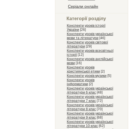
Серіали онлайн
Категорії розділу
Конспекти уроків історії
України
[26]
Конспекти уроків української
мови та літератури
[46]
Конспекти уроків світової
літератури
[29]
Конспекти уроків всесвітньої
історії
[12]
Конспекти уроків англійської
мови
[16]
Конспекти уроків
християнської етики
[2]
Конспекти уроків музики
[5]
Конспекти уроків
інформатики
[2]
Конспекти уроків української
літератури 6 клас
[48]
Конспекти уроків української
літератури 7 клас
[72]
Конспекти уроків української
літератури 8 клас
[70]
Конспекти уроків української
літератури 9 клас
[68]
Конспекти уроків української
літератури 10 клас
[62]