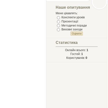
Лыст
Мыхайлу и
Наше опитування
Твору Ырий
Мене цікавлять:
Конспекти уроків
Презентації
Методичні поради
Виховні заходи
Статистика
Онлайн всього:
1
Гостей:
1
Користувачів:
0