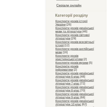
Серіали онлайн
Категорії розділу
Конспекти уроків історії
України
[26]
Конспекти уроків української
мови та літератури
[46]
Конспекти уроків світової
літератури
[29]
Конспекти уроків всесвітньої
історії
[12]
Конспекти уроків англійської
мови
[16]
Конспекти уроків
християнської етики
[2]
Конспекти уроків музики
[5]
Конспекти уроків
інформатики
[2]
Конспекти уроків української
літератури 6 клас
[48]
Конспекти уроків української
літератури 7 клас
[72]
Конспекти уроків української
літератури 8 клас
[70]
Конспекти уроків української
літератури 9 клас
[68]
Конспекти уроків української
літератури 10 клас
[62]