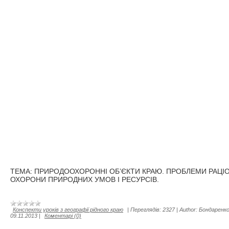
ТЕМА: ПРИРОДООХОРОННІ ОБ’ЄКТИ КРАЮ. ПРОБЛЕМИ РАЦІ
ОХОРОНИ ПРИРОДНИХ УМОВ І РЕСУРСІВ.
Конспекти уроків з географії рідного краю
|
Переглядів:
2327
|
Author:
Бондаренко
09.11.2013
|
Коментарі (0)