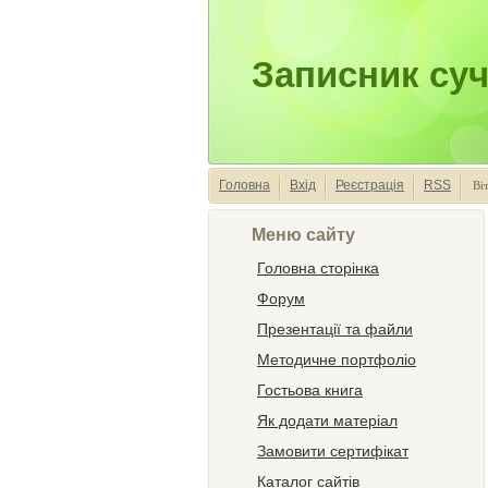
Записник суч
Головна
Вхід
Реєстрація
RSS
Ві
Меню сайту
Головна сторінка
Форум
Презентації та файли
Методичне портфоліо
Гостьова книга
Як додати матеріал
Замовити сертифікат
Каталог сайтів