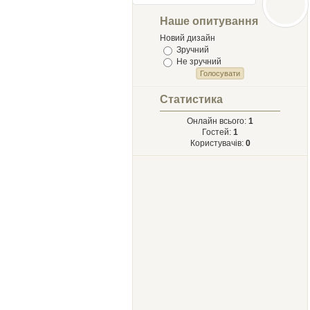
Лыст
Мыхайлу и
Наше опитування
Твору Ырий
Новий дизайн
Зручний
Не зручний
Статистика
Онлайн всього:
1
Гостей:
1
Користувачів:
0