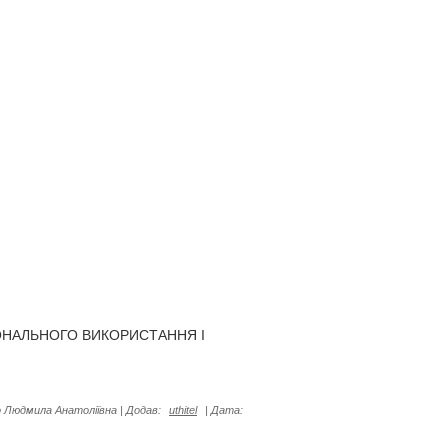
ОНАЛЬНОГО ВИКОРИСТАННЯ І
 Людмила Анатоліївна
|
Додав:
uthitel
|
Дата: