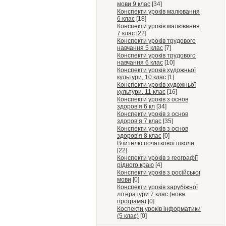
мови 9 клас
[34]
Конспекти уроків малювання
6 клас
[18]
Конспекти уроків малювання
7 клас
[22]
Конспекти уроків трудового
навчання 5 клас
[7]
Конспекти уроків трудового
навчання 6 клас
[10]
Конспекти уроків художньої
культури, 10 клас
[1]
Конспекти уроків художньої
культури, 11 клас
[16]
Конспекти уроків з основ
здоров’я 6 кл
[34]
Конспекти уроків з основ
здоров’я 7 клас
[35]
Конспекти уроків з основ
здоров’я 8 клас
[0]
Вчителю початкової школи
[22]
Конспекти уроків з географії
рідного краю
[4]
Конспекти уроків з російської
мови
[0]
Конспекти уроків зарубіжної
літератури 7 клас (нова
програма)
[0]
Коспекти уроків інформатики
(5 клас)
[0]