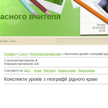
асного вчителя
Четвер
06.08.2026
02:56
таю Вас
,
Гість
Головна
»
Статті
»
Вчителю-предметнику
» Конспекти уроків з географії рі
У категорії матеріалів
:
4
Показано матеріалів
:
1-4
Сортувати за
:
Даті
·
Назві
·
Рейтингу
·
Коментарям
·
Переглядам
Конспекти уроків з географії рідного краю