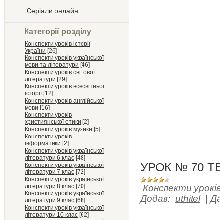
Серіали онлайн
Категорії розділу
Конспекти уроків історії
України
[26]
Конспекти уроків української
мови та літератури
[46]
Конспекти уроків світової
літератури
[29]
Конспекти уроків всесвітньої
історії
[12]
Конспекти уроків англійської
мови
[16]
Конспекти уроків
християнської етики
[2]
Конспекти уроків музики
[5]
Конспекти уроків
інформатики
[2]
Конспекти уроків української
літератури 6 клас
[48]
УРОК № 70 Т
Конспекти уроків української
літератури 7 клас
[72]
Конспекти уроків української
літератури 8 клас
[70]
Конспекти уроків
Конспекти уроків української
Додав:
uthitel
|
Д
літератури 9 клас
[68]
Конспекти уроків української
літератури 10 клас
[62]