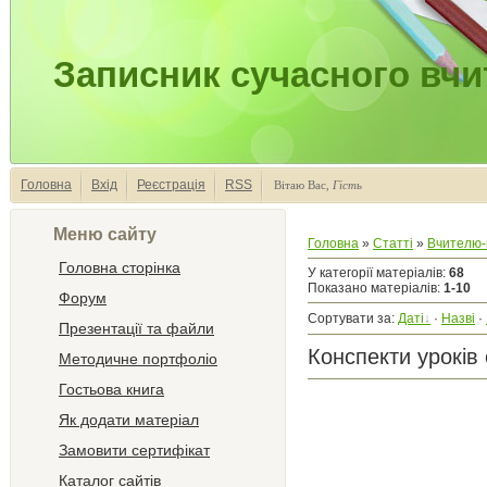
Записник сучасного вчи
Головна
Вхід
Реєстрація
RSS
Вітаю Вас
,
Гість
Меню сайту
Головна
»
Статті
»
Вчителю-
Головна сторінка
У категорії матеріалів
:
68
Показано матеріалів
:
1-10
Форум
Сортувати за
:
Даті
·
Назві
·
Презентації та файли
Конспекти уроків 
Методичне портфоліо
Гостьова книга
Як додати матеріал
Замовити сертифікат
Каталог сайтів