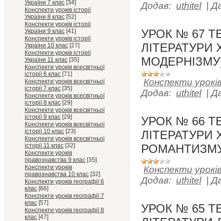
України 7 клас
[34]
Додав:
uthitel
|
Д
Конспекти уроків історії
України 8 клас
[52]
Конспекти уроків історії
УРОК № 67 Т
України 9 клас
[41]
Конспекти уроків історії
ЛІТЕРАТУРИ 
України 10 клас
[27]
Конспекти уроків історії
МОДЕРНІЗМУ
України 11 клас
[35]
Конспекти уроків всесвітньої
історії 6 клас
[71]
Конспекти уроків
Конспекти уроків всесвітньої
історії 7 клас
[35]
Додав:
uthitel
|
Д
Конспекти уроків всесвітньої
історії 8 клас
[29]
Конспекти уроків всесвітньої
історії 9 клас
[29]
УРОК № 66 Т
Конспекти уроків всесвітньої
історії 10 клас
[23]
ЛІТЕРАТУРИ ХV
Конспекти уроків всесвітньої
історії 11 клас
[32]
РОМАНТИЗМУ
Конспекти уроків
правознавства 9 клас
[35]
Конспекти уроків
Конспекти уроків
правознавства 10 клас
[32]
Додав:
uthitel
|
Д
Конспекти уроків географії 6
клас
[66]
Конспекти уроків географії 7
клас
[57]
УРОК № 65 Т
Конспекти уроків географії 8
клас
[47]