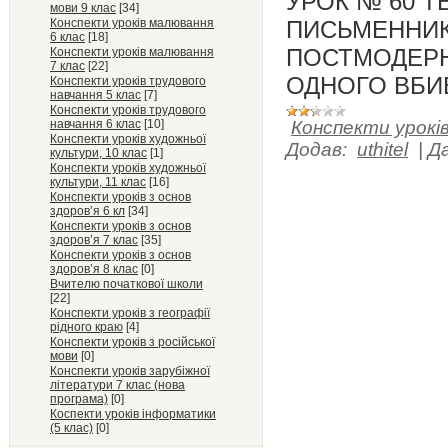
УРОК № 60 Т
мови 9 клас
[34]
Конспекти уроків малювання
ПИСЬМЕННИК
6 клас
[18]
ПОСТМОДЕРНІ
Конспекти уроків малювання
7 клас
[22]
ОДНОГО ВБИ
Конспекти уроків трудового
навчання 5 клас
[7]
Конспекти уроків трудового
навчання 6 клас
[10]
Конспекти уроків
Конспекти уроків художньої
Додав:
uthitel
|
Д
культури, 10 клас
[1]
Конспекти уроків художньої
культури, 11 клас
[16]
Конспекти уроків з основ
здоров’я 6 кл
[34]
Конспекти уроків з основ
здоров’я 7 клас
[35]
Конспекти уроків з основ
здоров’я 8 клас
[0]
Вчителю початкової школи
[22]
Конспекти уроків з географії
рідного краю
[4]
Конспекти уроків з російської
мови
[0]
Конспекти уроків зарубіжної
літератури 7 клас (нова
програма)
[0]
Коспекти уроків інформатики
(5 клас)
[0]