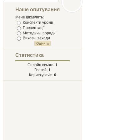
Лыст
Мыхайлу и
Наше опитування
Твору Ырий
Мене цікавлять:
Конспекти уроків
Презентації
Методичні поради
Виховні заходи
Статистика
Онлайн всього:
1
Гостей:
1
Користувачів:
0