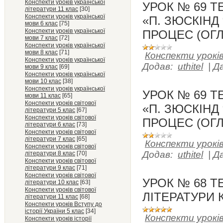
Конспекти уроків української
УРОК № 69 Т
літератури 11 клас
[30]
Конспекти уроків української
«П. ЗЮСКІНД
мови 6 клас
[75]
Конспекти уроків української
ПРОЦЕС (ОГЛ
мови 7 клас
[72]
Конспекти уроків української
мови 8 клас
[71]
Конспекти уроків
Конспекти уроків української
Додав:
uthitel
|
Д
мови 9 клас
[69]
Конспекти уроків української
мови 10 клас
[38]
Конспекти уроків української
УРОК № 69 Т
мови 11 клас
[65]
Конспекти уроків світової
«П. ЗЮСКІНД
літератури 5 клас
[67]
Конспекти уроків світової
ПРОЦЕС (ОГЛ
літератури 6 клас
[73]
Конспекти уроків світової
літератури 7 клас
[65]
Конспекти уроків
Конспекти уроків світової
Додав:
uthitel
|
Д
літератури 8 клас
[70]
Конспекти уроків світової
літератури 9 клас
[71]
Конспекти уроків світової
УРОК № 68 Т
літератури 10 клас
[63]
Конспекти уроків світової
ЛІТЕРАТУРИ К
літератури 11 клас
[68]
Конспекти уроків Вступу до
історії України 5 клас
[34]
Конспекти уроків
Конспекти уроків історії