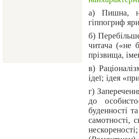
а) Пишна, н
гіппогриф
яри
б) Перебільше
читача («не 
прізвища,
іме
в) Раціоналі
ідеї; ідея
«при
г) Запереченн
до особисто
буденності т
самотності, с
нескореності