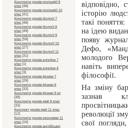
Конспекти уроків географії 9
відповідно, 
клас
[48]
Конспекти уроків географії 10
історію людс
клас
[41]
Конспекти уроків біології 7
такі поняття
клас
[48]
Конспекти уроків біології 8
на ідею вида
клас
[49]
Конспекти уроків біології 9
появу журна
клас
[59]
Конспекти уроків біології 10
Дефо, «Манд
клас
[27]
Конспекти уроків біології 11
молодого Ве
клас
[31]
Конспекти уроків алгебри 7
клас
[1]
навіть випер
Конспекти уроків алгебри 8
клас
[3]
філософії.
Конспекти уроків фізики 7
клас
[29]
Конспекти уроків фізики 8
На зміну бар
клас
[33]
Конспекти уроків фізики 9 кл
зазнав
к
[38]
Конспекти уроків хімії 8 клас
просвітницьк
[33]
Конспект уроків хімії 11 клас
революції зм
[12]
Конспекти уроків економіки 11
свої погляди
клас
[16]
Конспекти уроків англійської