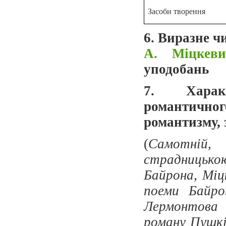
Засоби творення
6. Виразне 
А. Міцке
уподобань
7. Характ
романтичног
романтизму, 
(
Самотній, 
страдницько
Байрона, Міц
поеми Байро
Лермонтова 
роману Пушкі