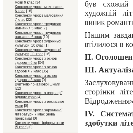
був схожий
мови 9 клас
[34]
Конспекти уроків малювання
художній літ
6 клас
[18]
Конспекти уроків малювання
7 клас
[22]
виник романт
Конспекти уроків трудового
навчання 5 клас
[7]
Конспекти уроків трудового
Нашим завдан
навчання 6 клас
[10]
Конспекти уроків художньої
втілилося
в к
культури, 10 клас
[1]
Конспекти уроків художньої
культури, 11 клас
[16]
ІІ. Оголошен
Конспекти уроків з основ
здоров’я 6 кл
[34]
Конспекти уроків з основ
ІІІ. Актуалі
здоров’я 7 клас
[35]
Конспекти уроків з основ
здоров’я 8 клас
[0]
Заслуховува
Вчителю початкової школи
[22]
сторінки літ
Конспекти уроків з географії
рідного краю
[4]
Відродження»
Конспекти уроків з російської
мови
[0]
Конспекти уроків зарубіжної
IV. Система
літератури 7 клас (нова
програма)
[0]
здобутки літ
Коспекти уроків інформатики
(5 клас)
[0]