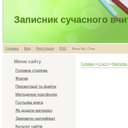
Записник сучасного вчи
Головна
Вхід
Реєстрація
RSS
Вітаю Вас
,
Гість
Меню сайту
Головна
»
Статті
»
Вчителю-
Головна сторінка
Форум
Презентації та файли
Методичне портфоліо
Гостьова книга
Як додати матеріал
Замовити сертифікат
Каталог сайтів