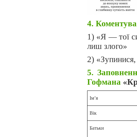
4. Коментува
1) «Я — тої с
лиш
злого»
2) «Зупинися,
5. Заповненн
Гофмана
«Кр
Ім’я
Вік
Батьки