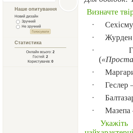
Лыст
Мыхайлу и
Наше опитування
 Визначте тв
Твору Ырий
Новий дизайн
Зручний
·
Сехісму
Не зручний
·
Журден
Статистика
·
Онлайн всього:
2
Гостей:
2
(
«Проста
Користувачів:
0
·
Маргари
·
Геслер 
·
Балтаза
·
Мазепа
 Укажіт
найхарактер