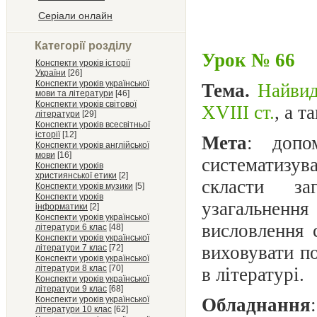
Серіали онлайн
Категорії розділу
Урок № 66
Конспекти уроків історії
України
[26]
Конспекти уроків української
Тема.
Найвид
мови та літератури
[46]
Конспекти уроків світової
XVIII ст.
, а т
літератури
[29]
Конспекти уроків всесвітньої
історії
[12]
Мета
: допо
Конспекти уроків англійської
мови
[16]
систематизу
Конспекти уроків
християнської етики
[2]
скласти за
Конспекти уроків музики
[5]
Конспекти уроків
узагальнення
інформатики
[2]
Конспекти уроків української
висловлення 
літератури 6 клас
[48]
Конспекти уроків української
виховувати п
літератури 7 клас
[72]
Конспекти уроків української
літератури 8 клас
[70]
в літературі.
Конспекти уроків української
літератури 9 клас
[68]
Конспекти уроків української
Обладнання
літератури 10 клас
[62]