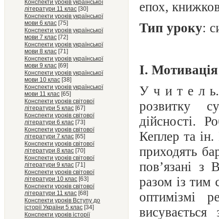
Конспекти уроків української
епох, книжков
літератури 11 клас
[30]
Конспекти уроків української
мови 6 клас
[75]
Тип уроку
: 
Конспекти уроків української
мови 7 клас
[72]
Конспекти уроків української
мови 8 клас
[71]
Конспекти уроків української
мови 9 клас
[69]
І. Мотивація
Конспекти уроків української
мови 10 клас
[38]
Конспекти уроків української
У ч и т е л ь
мови 11 клас
[65]
Конспекти уроків світової
розвитку
с
літератури 5 клас
[67]
Конспекти уроків світової
дійсності. Р
літератури 6 клас
[73]
Конспекти уроків світової
Кеплер та ін.
літератури 7 клас
[65]
Конспекти уроків світової
приходять ба
літератури 8 клас
[70]
Конспекти уроків світової
пов’язані з 
літератури 9 клас
[71]
Конспекти уроків світової
разом із тим 
літератури 10 клас
[63]
Конспекти уроків світової
літератури 11 клас
[68]
оптимізмі р
Конспекти уроків Вступу до
історії України 5 клас
[34]
висувається
Конспекти уроків історії