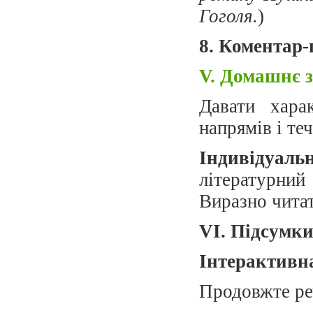
Гоголя.
)
8. Коментар-
V. Домашнє 
Давати хара
напрямів і те
Індивідуаль
літературний
Виразно чита
VІ. Підсумки
Інтерактивн
Продовжте ре