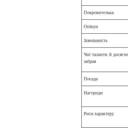
Покровителька
Опікун
Зовнішність
Чиї таланти й досягн
забрав
Посада
Нагороди
Риси характеру