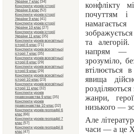
України 7 клас
[34]
конфлікту м
Конспекти уроків історії
України 8 клас
[52]
почуттям і 
Конспекти уроків історії
України 9 клас
[41]
намагаєтьс
Конспекти уроків історії
України 10 клас
[27]
зображується 
Конспекти уроків історії
України 11 клас
[35]
та алегорій.
Конспекти уроків всесвітньої
історії 6 клас
[71]
напрям — к
Конспекти уроків всесвітньої
історії 7 клас
[35]
Конспекти уроків всесвітньої
зрозуміло, б
історії 8 клас
[29]
Конспекти уроків всесвітньої
втілюється в
історії 9 клас
[29]
Конспекти уроків всесвітньої
явища дійс
історії 10 клас
[23]
Конспекти уроків всесвітньої
розділяються 
історії 11 клас
[32]
Конспекти уроків
жанри, геро
правознавства 9 клас
[35]
Конспекти уроків
низького — зо
правознавства 10 клас
[32]
Конспекти уроків географії 6
клас
[66]
Але літератур
Конспекти уроків географії 7
клас
[57]
часи — а це Х
Конспекти уроків географії 8
клас
[47]