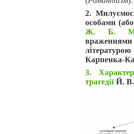
(
Романтизм
).
2. Милуємос
особами (або
Ж. Б. М
враженнями 
літературо
Карпенка-Ка
3. Характе
трагедії
Й. В.