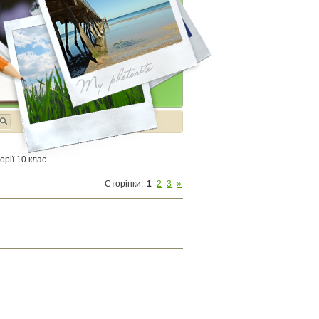
орії 10 клас
Сторінки
:
1
2
3
»