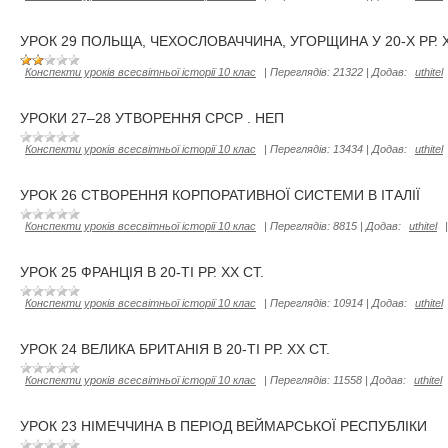
УРОК 29 ПОЛЬЩА, ЧЕХОСЛОВАЧЧИНА, УГОРЩИНА У 20-Х РР. Х
Конспекти уроків всесвітньої історії 10 клас
|
Переглядів:
21322
|
Додав:
uthitel
УРОКИ 27–28 УТВОРЕННЯ СРСР . НЕП
Конспекти уроків всесвітньої історії 10 клас
|
Переглядів:
13434
|
Додав:
uthitel
УРОК 26 СТВОРЕННЯ КОРПОРАТИВНОЇ СИСТЕМИ В ІТАЛІЇ
Конспекти уроків всесвітньої історії 10 клас
|
Переглядів:
8815
|
Додав:
uthitel
УРОК 25 ФРАНЦІЯ В 20-ТІ РР. XX СТ.
Конспекти уроків всесвітньої історії 10 клас
|
Переглядів:
10914
|
Додав:
uthitel
УРОК 24 ВЕЛИКА БРИТАНІЯ В 20-ТІ РР. ХХ СТ.
Конспекти уроків всесвітньої історії 10 клас
|
Переглядів:
11558
|
Додав:
uthitel
УРОК 23 НІМЕЧЧИНА В ПЕРІОД ВЕЙМАРСЬКОЇ РЕСПУБЛІКИ