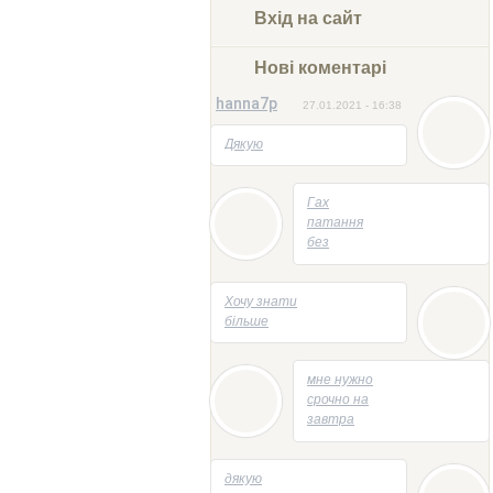
Вхід на сайт
Нові коментарі
hanna7p
27.01.2021 - 16:38
Дякую
05.05.2014 - 22:23
Гах
патання
без
відповідей
05.05.2014 - 21:47
Хочу знати
більше
04.05.2014 - 13:53
мне нужно
срочно на
завтра
творик
напесать
29.04.2014 - 21:58
дякую
на тему