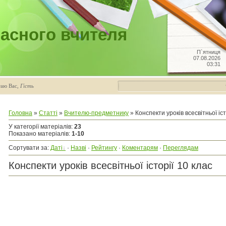
асного вчителя
П`ятниця
07.08.2026
03:31
таю Вас
,
Гість
Головна
»
Статті
»
Вчителю-предметнику
» Конспекти уроків всесвітньої іст
У категорії матеріалів
:
23
Показано матеріалів
:
1-10
Сортувати за
:
Даті
·
Назві
·
Рейтингу
·
Коментарям
·
Переглядам
Конспекти уроків всесвітньої історії 10 клас