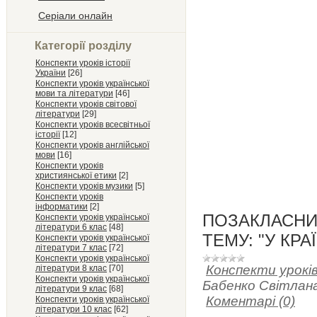
Серіали онлайн
Категорії розділу
Конспекти уроків історії
України
[26]
Конспекти уроків української
мови та літератури
[46]
Конспекти уроків світової
літератури
[29]
Конспекти уроків всесвітньої
історії
[12]
Конспекти уроків англійської
мови
[16]
Конспекти уроків
християнської етики
[2]
Конспекти уроків музики
[5]
Конспекти уроків
інформатики
[2]
ПОЗАКЛАСНИЙ
Конспекти уроків української
літератури 6 клас
[48]
ТЕМУ: "У КРА
Конспекти уроків української
літератури 7 клас
[72]
Конспекти уроків української
Конспекти урокі
літератури 8 клас
[70]
Конспекти уроків української
Бабенко Світлана
літератури 9 клас
[68]
Коментарі (0)
Конспекти уроків української
літератури 10 клас
[62]