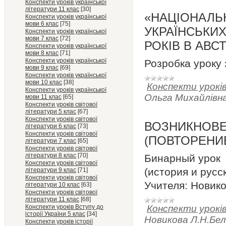
Конспекти уроків української
літератури 11 клас
[30]
«НАЦІОНАЛЬ
Конспекти уроків української
мови 6 клас
[75]
УКРАЇНСЬКИХ
Конспекти уроків української
мови 7 клас
[72]
РОКІВ В АВСТ
Конспекти уроків української
мови 8 клас
[71]
Конспекти уроків української
Розробка уроку з
мови 9 клас
[69]
Конспекти уроків української
мови 10 клас
[38]
Конспекти уроків
Конспекти уроків української
Ольга Михайлівн
мови 11 клас
[65]
Конспекти уроків світової
літератури 5 клас
[67]
Конспекти уроків світової
ВОЗНИКНОВЕ
літератури 6 клас
[73]
Конспекти уроків світової
(ПОВТОРЕНИЕ
літератури 7 клас
[65]
Конспекти уроків світової
літератури 8 клас
[70]
Бинарный урок
Конспекти уроків світової
(история и русс
літератури 9 клас
[71]
Конспекти уроків світової
Учителя: Новико
літератури 10 клас
[63]
Конспекти уроків світової
літератури 11 клас
[68]
Конспекти уроків Вступу до
Конспекти уроків 
історії України 5 клас
[34]
Новикова Л.Н.Бел
Конспекти уроків історії