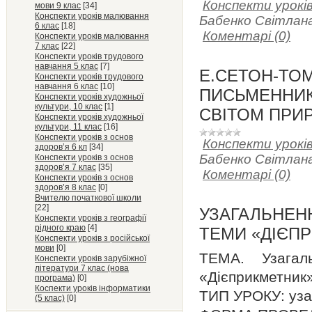
Конспекти уроків
мови 9 клас
[34]
Конспекти уроків малювання
Бабенко Світлана
6 клас
[18]
Коментарі (0)
Конспекти уроків малювання
7 клас
[22]
Конспекти уроків трудового
навчання 5 клас
[7]
Е.СЕТОН-ТОМ
Конспекти уроків трудового
навчання 6 клас
[10]
ПИСЬМЕННИК
Конспекти уроків художньої
культури, 10 клас
[1]
СВІТОМ ПРИ
Конспекти уроків художньої
культури, 11 клас
[16]
Конспекти уроків з основ
Конспекти уроків
здоров’я 6 кл
[34]
Бабенко Світлана
Конспекти уроків з основ
здоров’я 7 клас
[35]
Коментарі (0)
Конспекти уроків з основ
здоров’я 8 клас
[0]
Вчителю початкової школи
[22]
УЗАГАЛЬНЕН
Конспекти уроків з географії
рідного краю
[4]
ТЕМИ «ДІЄП
Конспекти уроків з російської
мови
[0]
ТЕМА. Узагал
Конспекти уроків зарубіжної
літератури 7 клас (нова
«Дієприкметник
програма)
[0]
Коспекти уроків інформатики
ТИП УРОКУ: уза
(5 клас)
[0]