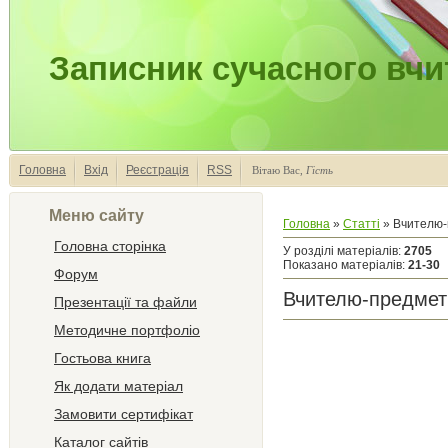
Записник сучасного вчи
Головна
Вхід
Реєстрація
RSS
Вітаю Вас
,
Гість
Меню сайту
Головна
»
Статті
» Вчителю-
Головна сторінка
У розділі матеріалів
:
2705
Показано матеріалів
:
21-30
Форум
Вчителю-предме
Презентації та файли
Методичне портфоліо
Гостьова книга
Як додати матеріал
Замовити сертифікат
Каталог сайтів