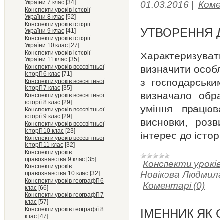
України 7 клас
[34]
01.03.2016
|
Коме
Конспекти уроків історії
України 8 клас
[52]
Конспекти уроків історії
УТВОРЕННЯ Д
України 9 клас
[41]
Конспекти уроків історії
України 10 клас
[27]
Конспекти уроків історії
Характеризуват
України 11 клас
[35]
Конспекти уроків всесвітньої
визначити особл
історії 6 клас
[71]
з господарськи
Конспекти уроків всесвітньої
історії 7 клас
[35]
визначало обр
Конспекти уроків всесвітньої
історії 8 клас
[29]
уміння працюв
Конспекти уроків всесвітньої
історії 9 клас
[29]
висновки, розв
Конспекти уроків всесвітньої
історії 10 клас
[23]
інтерес до історі
Конспекти уроків всесвітньої
історії 11 клас
[32]
Конспекти уроків
правознавства 9 клас
[35]
Конспекти уроків 
Конспекти уроків
Новікова Людмил
правознавства 10 клас
[32]
Конспекти уроків географії 6
Коментарі (0)
клас
[66]
Конспекти уроків географії 7
клас
[57]
Конспекти уроків географії 8
ІМЕННИК ЯК 
клас
[47]