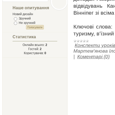
Лыст
відвідувань К
Мыхайлу и
Наше опитування
Твору Ырий
Вінніпег зі всі
Новий дизайн
Зручний
Не зручний
Ключові слова: 
туризму, в’їзний
Статистика
Конспекти уроків
Онлайн всього:
2
Гостей:
2
Мартем'янова Іло
Користувачів:
0
|
Коментарі (0)