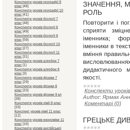
Конспекти уроків географії 9
ЗНАЧЕННЯ, 
клас
[48]
Конспекти уроків географії 10
РОЛЬ
клас
[41]
Конспекти уроків біології 7
Повторити і по
клас
[48]
Конспекти уроків біології 8
сприяти зміцн
клас
[49]
Конспекти уроків біології 9
іменника; фор
клас
[59]
Конспекти уроків біології 10
іменники в текс
клас
[27]
Конспекти уроків біології 11
вміння правильн
клас
[31]
висловлюванн
Конспекти уроків алгебри 7
клас
[1]
дидактичного м
Конспекти уроків алгебри 8
клас
[3]
якості.
Конспекти уроків фізики 7
клас
[29]
Конспекти уроків фізики 8
Конспекти урокі
клас
[33]
Конспекти уроків фізики 9 кл
Author:
Ярмак Анн
[38]
Коментарі (0)
Конспекти уроків хімії 8 клас
[33]
Конспект уроків хімії 11 клас
[12]
ГРЕЦЬКЕ ДИВ
Конспекти уроків економіки 11
клас
[16]
Конспекти уроків англійської