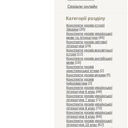
Серіали онлайн
Категорії розділу
Конспекти уроків історії
України
[26]
Конспекти уроків української
мови та літератури
[46]
Конспекти уроків світової
літератури
[29]
Конспекти уроків всесвітньої
історії
[12]
Конспекти уроків англійської
мови
[16]
Конспекти уроків
християнської етики
[2]
Конспекти уроків музики
[5]
Конспекти уроків
інформатики
[2]
Конспекти уроків української
літератури 6 клас
[48]
Конспекти уроків української
літератури 7 клас
[72]
Конспекти уроків української
літератури 8 клас
[70]
Конспекти уроків української
літератури 9 клас
[68]
Конспекти уроків української
літератури 10 клас
[62]