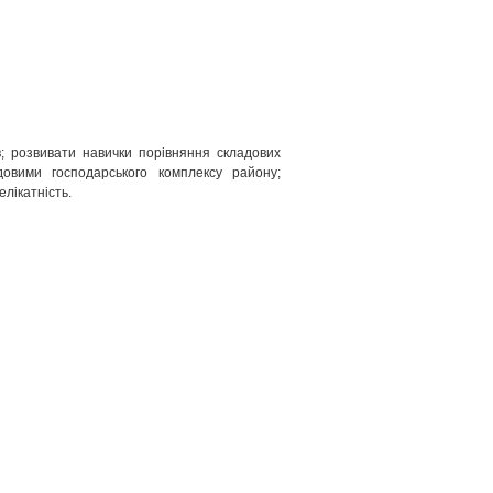
в; розвивати навички порівняння складових
довими господарського комплексу району;
елікатність.