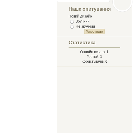
Лыст
Мыхайлу и
Наше опитування
Твору Ырий
Новий дизайн
Зручний
Не зручний
Статистика
Онлайн всього:
1
Гостей:
1
Користувачів:
0