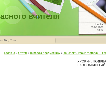
асного вчителя
Неділя
09.08.2026
10:32
таю Вас
,
Гість
Головна
»
Статті
»
Вчителю-предметнику
»
Конспекти уроків географії 9 кл
УРОК 44. ПОДІ
ЕКОНОМІЧНІ РА