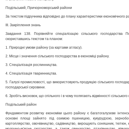
Подільський, Причорноморський райони
За текстом підручника відповідно до плану характеристики економічного р
ІІІ. Закріплення знань
Завдання 138. Порівняйте спеціалізацію сільського господар­ства П
скориставшись текстом та планом:
1. Природні умови району (за картами атласу).
2. Місце і значення сільського господарства в економіці райо­ну.
3. Спеціалізація рослинництва.
4. Спеціалізація тваринництва.
5. Галузі промисловості, що використовують продукцію сіль­ського господа
господарської сировини.
6. Зробіть висновок, що спільного і в чому полягають відмінності сільськог
Подільський район
Фундаментом розвитку економіки цього району є багатога­лузеве інтенс
основні площі зайнято під озимою пшеницею, кукурудзою, зернобо
картоплярство, овочівництво, садівництво, вирощують соняшник, тютюн, 
молочно-м’ясне скотарство, а також свинарство, птахівництво, вівчар