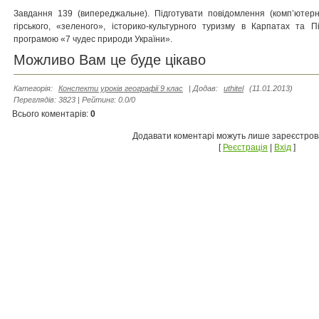
Завдання 139 (випереджальне). Підготувати повідомлення (комп’ютер
гірсько­го, «зеленого», історико-культурного туризму в Карпатах та 
програмою «7 чудес природи України».
Можливо Вам це буде цікаво
Категорія
:
Конспекти уроків географії 9 клас
|
Додав
:
uthitel
(11.01.2013)
Переглядів
:
3823
|
Рейтинг
:
0.0
/
0
Всього коментарів
:
0
Додавати коментарі можуть лише зареєстрова
[
Реєстрація
|
Вхід
]