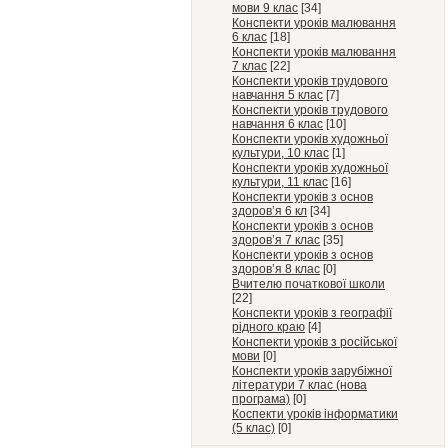
мови 9 клас
[34]
Конспекти уроків малювання
6 клас
[18]
Конспекти уроків малювання
7 клас
[22]
Конспекти уроків трудового
навчання 5 клас
[7]
Конспекти уроків трудового
навчання 6 клас
[10]
Конспекти уроків художньої
культури, 10 клас
[1]
Конспекти уроків художньої
культури, 11 клас
[16]
Конспекти уроків з основ
здоров’я 6 кл
[34]
Конспекти уроків з основ
здоров’я 7 клас
[35]
Конспекти уроків з основ
здоров’я 8 клас
[0]
Вчителю початкової школи
[22]
Конспекти уроків з географії
рідного краю
[4]
Конспекти уроків з російської
мови
[0]
Конспекти уроків зарубіжної
літератури 7 клас (нова
програма)
[0]
Коспекти уроків інформатики
(5 клас)
[0]