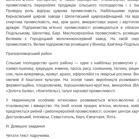
промисловість переробляє продукцію сільського госпо­дарства і є б
Провідну роль відіграє цукрова промисловість. Найбільшими підпр
Кирнасівський цукрові заводи і Шепетівський цукрорафінадний. На від
спиртова промисловість, яка, крім цього, використовує зерно і картоплю
дріжджі. Підприємства м’ясної промисловості розміщаються в обласни
Подільському, Шепетівці, Барі. Маслосироробна промисловість розміще
Великим є Городоцький молочноконсервний завод. На своїй сиро
промисловість. Великі підпри­ємства розміщені у Вінниці, Кам’янці-Подільсь
Причорноморський район
Сільське господарство цього району — одне з найбільш роз­винутих у 
озимої пшениці, кукурудзи, ячменю, проса, рису, соняшнику, тютю­ну, рици
сою, льон-кучерявець, кунжут, арахіс, ефіроолійні та лікарські рос­лини. В
овочеві й баштанні культури. На основі таких виробництв розвивают
ферментаційна, плодоово­чева, борошномельно-круп’яна, виноробна (ВА
«Золота балка», «Коктебель»), галузі харчової промисловості.
У тваринництві особливо інтенсивно розвиваються м’ясо-молочне с
птахівництво і вівчарство. На їхній основі працює м’ясна, молочна, ков
приділяється рибній і рибо­переробній промисловості, основні центри харч
Дністровський, Іллічівськ, Севастополь, Керч, Євпаторія, Ялта.
ІV. Домашнє завдання
Читати текст підручника.