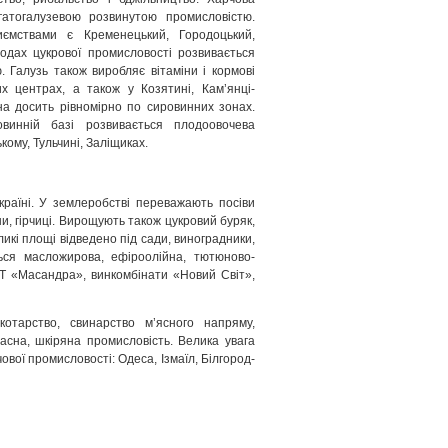
агатогалузевою розвинутою промисловістю.
иєм­ствами є Кременецький, Городоцький,
ходах цукрової промисловості розвивається
. Галузь також виробляє вітаміни і кормові
х центрах, а також у Козятині, Кам’янці-
на досить рівномірно по сировинних зонах.
винній базі розвивається плодоовочева
кому, Тульчині, Заліщиках.
країні. У землеробстві переважають посіви
ни, гірчиці. Вирощують також цукровий буряк,
еликі площі відведено під сади, виноградники,
ься масложирова, ефіроолійна, тютюново-
Т «Масандра», винкомбінати «Новий Світ»,
котарство, свинарство м’ясного напряму,
басна, шкіряна промисловість. Велика увага
ової промисловості: Одеса, Ізмаїл, Білгород-