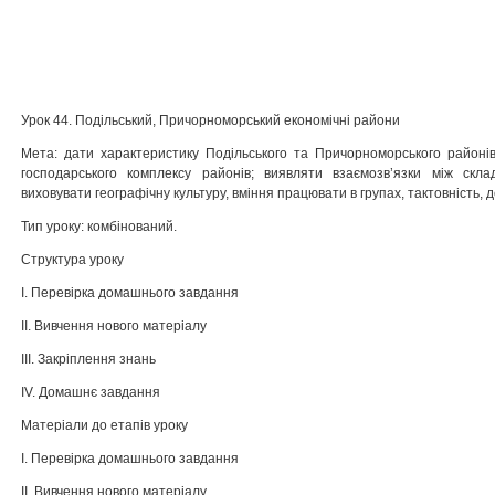
Урок 44. Подільський, Причорноморський економічні райони
Мета: дати характеристику Подільського та Причорно­морського районі
господарського комплексу районів; виявляти взаємозв’язки між скла
виховувати географічну культуру, вміння працювати в групах, тактовність, д
Тип уроку: комбінований.
Структура уроку
I. Перевірка домашнього завдання
II. Вивчення нового матеріалу
ІІІ. Закріплення знань
ІV. Домашнє завдання
Матеріали до етапів уроку
I. Перевірка домашнього завдання
II. Вивчення нового матеріалу