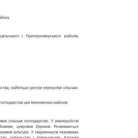
айону.
одільського і Причорноморського районів,
рства; найбільші центри переробки сільсько­
о господарства цих економічних районів.
ивне сільське господарство. У землеробстві
бовими, цукровим буряком. Розвиваються
кормові культури. У тваринництві переважає
ство, рибальство і бджільництво. Харчова