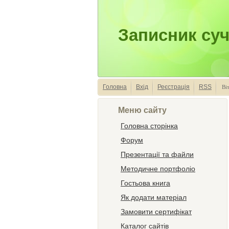
Записник суч
Головна
Вхід
Реєстрація
RSS
Ві
Меню сайту
Головна сторінка
Форум
Презентації та файли
Методичне портфоліо
Гостьова книга
Як додати матеріал
Замовити сертифікат
Каталог сайтів