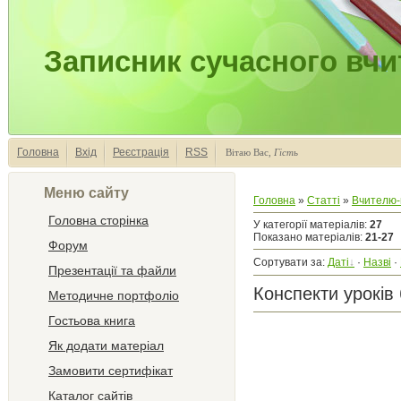
Записник сучасного вчи
Головна
Вхід
Реєстрація
RSS
Вітаю Вас
,
Гість
Меню сайту
Головна
»
Статті
»
Вчителю-
Головна сторінка
У категорії матеріалів
:
27
Показано матеріалів
:
21-27
Форум
Сортувати за
:
Даті
·
Назві
·
Презентації та файли
Конспекти уроків 
Методичне портфоліо
Гостьова книга
Як додати матеріал
Замовити сертифікат
Каталог сайтів