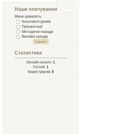
Лыст
Мыхайлу и
Наше опитування
Твору Ырий
Мене цікавлять:
Конспекти уроків
Презентації
Методичні поради
Виховні заходи
Статистика
Онлайн всього:
1
Гостей:
1
Користувачів:
0