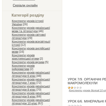
Серіали онлайн
Категорії розділу
Конспекти уроків історії
України
[26]
Конспекти уроків української
мови та літератури
[46]
Конспекти уроків світової
літератури
[29]
Конспекти уроків всесвітньої
історії
[12]
Конспекти уроків англійської
мови
[16]
Конспекти уроків
християнської етики
[2]
Конспекти уроків музики
[5]
Конспекти уроків
інформатики
[2]
Конспекти уроків української
літератури 6 клас
[48]
УРОК 7/9. ОРГАНІЧНІ 
Конспекти уроків української
літератури 7 клас
[72]
МАКРОМОЛЕКУЛИ
Конспекти уроків української
літератури 8 клас
[70]
Конспекти уроків біології 10 к
Конспекти уроків української
літератури 9 клас
[68]
Конспекти уроків української
УРОК 6/6. МІНЕРАЛЬН
літератури 10 клас
[62]