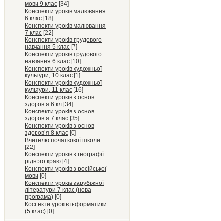
мови 9 клас
[34]
Конспекти уроків малювання
6 клас
[18]
Конспекти уроків малювання
7 клас
[22]
Конспекти уроків трудового
навчання 5 клас
[7]
Конспекти уроків трудового
навчання 6 клас
[10]
Конспекти уроків художньої
культури, 10 клас
[1]
Конспекти уроків художньої
культури, 11 клас
[16]
Конспекти уроків з основ
здоров’я 6 кл
[34]
Конспекти уроків з основ
здоров’я 7 клас
[35]
Конспекти уроків з основ
здоров’я 8 клас
[0]
Вчителю початкової школи
[22]
Конспекти уроків з географії
рідного краю
[4]
Конспекти уроків з російської
мови
[0]
Конспекти уроків зарубіжної
літератури 7 клас (нова
програма)
[0]
Коспекти уроків інформатики
(5 клас)
[0]