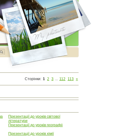
Сторінки
:
1
2
3
...
112
113
»
ва
Презентації до уроків світової
літератури
Презентації до уроків географіі
Презентації до уроків хімії