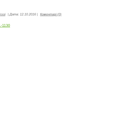
ksoi
|
Дата:
12.10.2016
|
Коментарі (0)
1-1130