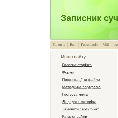
Записник суч
Головна
Вхід
Реєстрація
RSS
Ві
Меню сайту
Головна сторінка
Форум
Презентації та файли
Методичне портфоліо
Гостьова книга
Як додати матеріал
Замовити сертифікат
Каталог сайтів