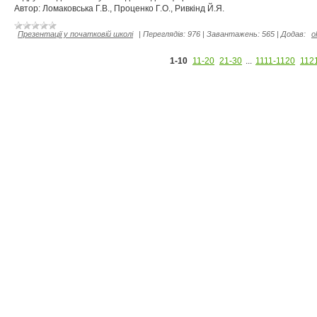
Автор: Ломаковська Г.В., Проценко Г.О., Ривкінд Й.Я.
Презентації у початковій школі
|
Переглядів:
976
|
Завантажень:
565
|
Додав:
o
1-10
11-20
21-30
...
1111-1120
112