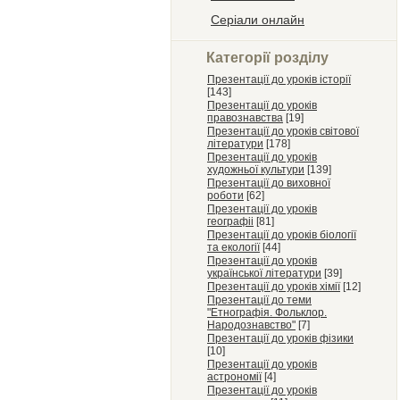
Серіали онлайн
Категорії розділу
Презентації до уроків історії
[143]
Презентації до уроків
правознавства
[19]
Презентації до уроків світової
літератури
[178]
Презентації до уроків
художньої культури
[139]
Презентації до виховної
роботи
[62]
Презентації до уроків
географіі
[81]
Презентації до уроків біології
та екології
[44]
Презентації до уроків
української літератури
[39]
Презентації до уроків хімії
[12]
Презентації до теми
"Етнографія. Фольклор.
Народознавство"
[7]
Презентації до уроків фізики
[10]
Презентації до уроків
астрономії
[4]
Презентації до уроків