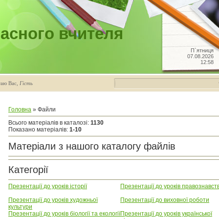
асного вчителя
П`ятниця
07.08.2026
12:58
таю Вас
,
Гість
Головна
»
Файли
Всього матеріалів в каталозі
:
1130
Показано матеріалів
:
1-10
Матеріали з нашого каталогу файлів
Категорії
Презентації до уроків історії
Презентації до уроків правознавст
Презентації до уроків художньої
Презентації до виховної роботи
культури
Презентації до уроків біології та екології
Презентації до уроків української