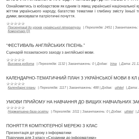
Ознайомитись із кобзарством як одним із явищ української національної ку
жіттям українського народу, багатство тематики і глибину змісту їхньої т
думки; виховувати патріотичні почуття.
Презентації до уроків української літератури
|
Переглядів:
2451
|
Завантажень:
Коментарі (0)
“ФЕСТИВАЛЬ АНГЛІЙСЬКИХ ПІСЕНЬ.”
Сценарій позакласного заходу з англійської мови.
Виховна робота
|
Переглядів:
1132
|
Завантажень:
0
|
Додав:
Irina
|
Дата:
21.1
КАЛЕНДАРНО-ТЕМАТИЧНИЙ ПЛАН З УКРАЇНСЬКОЇ МОВИ 8 КЛ
Календарні плани
|
Переглядів:
1117
|
Завантажень:
488
|
Додав:
uthitel
|
Дата:
УМОВИ ПРИЙОМУ НА НАВЧАННЯ ДО ВИЩИХ НАВЧАЛЬНИХ ЗАКЛА
Нормативна база освіти
|
Переглядів:
1011
|
Завантажень:
0
|
Додав:
uthitel
|
ПОНЯТТЯ КОМП’ЮТЕРНОЇ МЕРЕЖІ 3 КЛАС
Презентація дл уроку з інформатики
Підручник для 3 класу «Сходинки до інформатики»