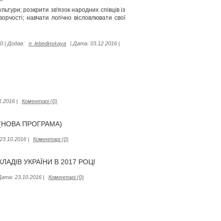
льтури; розкрити зв'язок народних співців із
ворчості; навчати логічно вісловлювати свої
0
|
Додав:
n_lebedinskaya
|
Дата:
03.12.2016
|
1.2016
|
Коментарі (0)
 (НОВА ПРОГРАМА)
23.10.2016
|
Коментарі (0)
ДІВ УКРАЇНИ В 2017 РОЦІ
Дата:
23.10.2016
|
Коментарі (0)