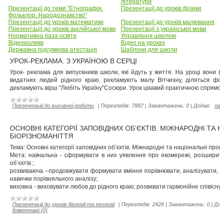
літератури
Презентації до теми "Етнографія.
Презентації до уроків фізики
Фольклор. Народознавство"
Презентації до уроків математики
Презентації до уроків малювання
Презентації до уроків англійської мови
Презентації з української мови
Нормативна база освіти
Управління школою
Відеоролики
Відео на уроках
Державна підсумкова атестація
Шаблони для школи
УРОК-РЕКЛАМА. З УКРАЇНОЮ В СЕРЦІ
Урок- реклама для випускників школи, які йдуть у життя. На уроці вони (і
видатних людей рідного краю, рекламують малу Вітчизну, діляться фо
декламують вірш "Любіть Україну"Сосюри. Урок цікавий практичною спрям
Презентації до виховної роботи
|
Переглядів:
7887
|
Завантажень:
0
|
Додав:
n
ОСНОВНІ КАТЕГОРІЇ ЗАПОВІДНИХ ОБ'ЄКТІВ. МІЖНАРОДНІ ТА
БІОРІЗНОМАНІТТЯ
Тема: Основні категорії заповідних об’єктів. Міжнародні та національні п
Мета: навчальна - сформувати в них уявлення про екомережі, розширит
об’єктів ;
розвиваюча –продовжувати формувати вміння порівнювати, аналізувати, 
навички порівняльного аналізу;
виховна - виховувати любов до рідного краю; розвивати гармонійне співіс
Презентації до уроків біології та екології
|
Переглядів:
2426
|
Завантажень:
0
|
До
Коментарі (0)