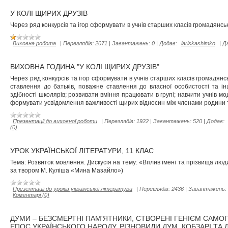
У КОЛІ ЩИРИХ ДРУЗІВ
Через ряд конкурсів та ігор сформувати в учнів старших класів громадянсь
Виховна робота
|
Переглядів:
2071
|
Завантажень:
0
|
Додав:
lariskashimko
|
Д
ВИХОВНА ГОДИНА "У КОЛІ ЩИРИХ ДРУЗІВ"
Через ряд конкурсів та ігор сформувати в учнів старших класів громадян
ставлення до батьків, поважне ставлення до власної особистості та інш
здібності школярів; розвивати вміння працювати в групі; навчити учнів мо
формувати усвідомлення важливості щирих відносин між членами родини 
Презентації до виховної роботи
|
Переглядів:
1922
|
Завантажень:
520
|
Додав:
(0)
УРОК УКРАЇНСЬКОЇ ЛІТЕРАТУРИ, 11 КЛАС
Тема: Розвиток мовлення. Дискусія на тему: «Вплив імені та прізвища людини
за твором М. Куліша «Мина Мазайло»)
Презентації до уроків української літератури
|
Переглядів:
2436
|
Завантажень:
Коментарі (0)
ДУМИ – БЕЗСМЕРТНІ ПАМ'ЯТНИКИ, СТВОРЕНІ ГЕНІЄМ САМОГО
ЕПОС УКРАЇНСЬКОГО НАРОДУ. РІЗНОВИДИ ДУМ. КОБЗАРІ ТА Л