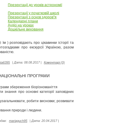
Презентації до уроків астрономії
Презентації у початковій школі
Презентації з основ здоров"я
Календарні плани
Аудіо на уроках
Дошкільне виховання
 їм ) розповідають про цікавинки історії та
тозгадками про екскурсії Україною, разом
ованістю.
ata6395
|
Дата:
08.08.2017
|
Коментарі (0)
 НАЦІОНАЛЬНІ ПРОГРАМИ
рограми збереження біорізноманіття
и знання про основні категорії заповідних
узагальнювати, робити висновки; розвивати
нування природи і людини.
дав:
mariaguch95
|
Дата:
20.04.2017
|