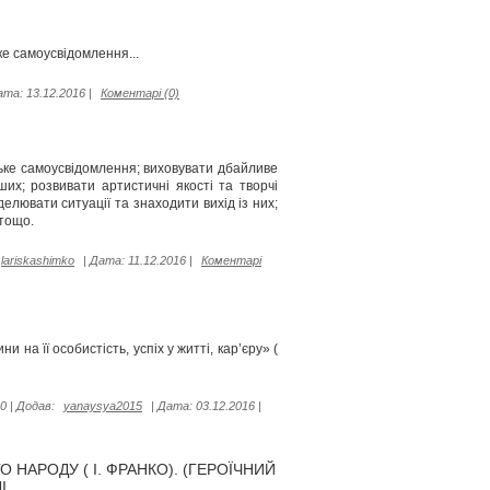
ке самоусвідомлення...
ата:
13.12.2016
|
Коментарі (0)
ське самоусвідомлення; виховувати дбайливе
их; розвивати артистичні якості та творчі
делювати ситуації та знаходити вихід із них;
тощо.
lariskashimko
|
Дата:
11.12.2016
|
Коментарі
 на її особистість, успіх у житті, кар’єру» (
0
|
Додав:
yanaysya2015
|
Дата:
03.12.2016
|
 НАРОДУ ( І. ФРАНКО). (ГЕРОЇЧНИЙ
І