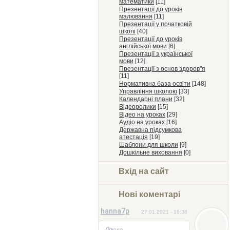
математики
[11]
Презентації до уроків
малювання
[11]
Презентації у початковій
школі
[40]
Презентації до уроків
англійської мови
[6]
Презентації з української
мови
[12]
Презентації з основ здоров"я
[11]
Нормативна база освіти
[148]
Управління школою
[33]
Календарні плани
[32]
Відеоролики
[15]
Відео на уроках
[29]
Аудіо на уроках
[16]
Державна підсумкова
атестація
[19]
Шаблони для школи
[9]
Дошкільне виховання
[0]
Вхід на сайт
Нові коментарі
hanna7p
27.01.2021 - 16:38