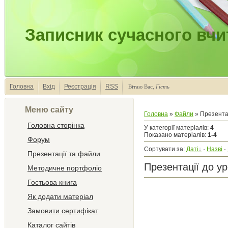
Записник сучасного вчи
Головна
Вхід
Реєстрація
RSS
Вітаю Вас
,
Гість
Меню сайту
Головна
»
Файли
» Презентац
Головна сторінка
У категорії матеріалів
:
4
Показано матеріалів
:
1-4
Форум
Сортувати за
:
Даті
·
Назві
·
Презентації та файли
Презентації до ур
Методичне портфоліо
Гостьова книга
Як додати матеріал
Замовити сертифікат
Каталог сайтів