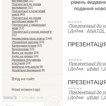
математики
[11]
рівень видавн
Презентації до уроків
подання ново
малювання
[11]
Презентації у початковій
школі
[40]
Презентації до уроків
англійської мови
[6]
Презентації з української
Презентації до у
мови
[12]
|
Додав:
ANATOL
Презентації з основ здоров"я
[11]
Нормативна база освіти
[148]
Управління школою
[33]
ПРЕЗЕНТАЦІ
Календарні плани
[32]
Відеоролики
[15]
Відео на уроках
[29]
Аудіо на уроках
[16]
Державна підсумкова
Презентації до у
атестація
[19]
Шаблони для школи
[9]
|
Додав:
uthitel
|
Дошкільне виховання
[0]
Вхід на сайт
ПРЕЗЕНТАЦІ
Нові коментарі
Презентації до у
|
Додав:
uthitel
|
hanna7p
27.01.2021 - 16:38