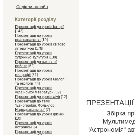
Серіали онлайн
Категорії розділу
Презентації до уроків історії
[143]
Презентації до уроків
правознавства
[19]
Презентації до уроків світової
літератури
[178]
Презентації до уроків
художньої культури
[139]
Презентації до виховної
роботи
[62]
Презентації до уроків
географіі
[81]
Презентації до уроків біології
та екології
[44]
Презентації до уроків
української літератури
[39]
Презентації до уроків хімії
[12]
ПРЕЗЕНТАЦІЇ
Презентації до теми
"Етнографія. Фольклор.
Народознавство"
[7]
Збірка пр
Презентації до уроків фізики
[10]
Мультимеді
Презентації до уроків
астрономії
[4]
"Астрономія" а
Презентації до уроків