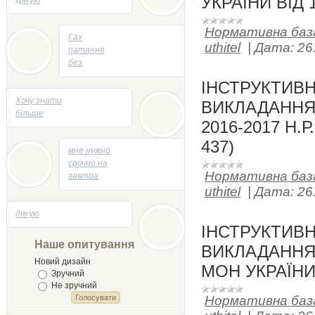
УКРАЇНИ ВІД 1
Дякую
Нормативна баз
05.05.2014 - 22:23
Гах
uthitel
|
Дата:
26
патання
без
відповідей
ІНСТРУКТИВ
05.05.2014 - 21:47
Хочу знати
ВИКЛАДАННЯ
більше
2016-2017 Н.Р
437)
04.05.2014 - 13:53
мне нужно
срочно на
Нормативна баз
завтра
творик
uthitel
|
Дата:
26
напесать
29.04.2014 - 21:58
дякую
на тему
Лыст
ІНСТРУКТИВ
Мыхайлу и
Наше опитування
ВИКЛАДАННЯ 
Твору Ырий
Новий дизайн
МОН УКРАЇНИ 
Зручний
Не зручний
Нормативна баз