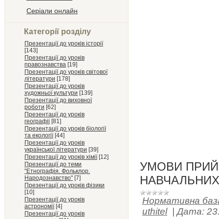
Серіали онлайн
Категорії розділу
Презентації до уроків історії
[143]
Презентації до уроків
правознавства
[19]
Презентації до уроків світової
літератури
[178]
Презентації до уроків
художньої культури
[139]
Презентації до виховної
роботи
[62]
Презентації до уроків
географіі
[81]
Презентації до уроків біології
та екології
[44]
Презентації до уроків
української літератури
[39]
Презентації до уроків хімії
[12]
УМОВИ ПРИЙ
Презентації до теми
"Етнографія. Фольклор.
НАВЧАЛЬНИХ 
Народознавство"
[7]
Презентації до уроків фізики
[10]
Нормативна баз
Презентації до уроків
астрономії
[4]
uthitel
|
Дата:
23
Презентації до уроків