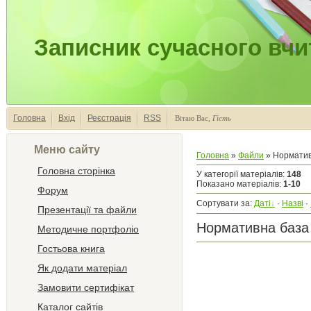
Записник сучасного вчи
Головна
Вхід
Реєстрація
RSS
Вітаю Вас
,
Гість
Меню сайту
Головна
»
Файли
» Норматив
Головна сторінка
У категорії матеріалів
:
148
Показано матеріалів
:
1-10
Форум
Сортувати за
:
Даті
·
Назві
·
Презентації та файли
Нормативна база
Методичне портфоліо
Гостьова книга
Як додати матеріал
Замовити сертифікат
Каталог сайтів