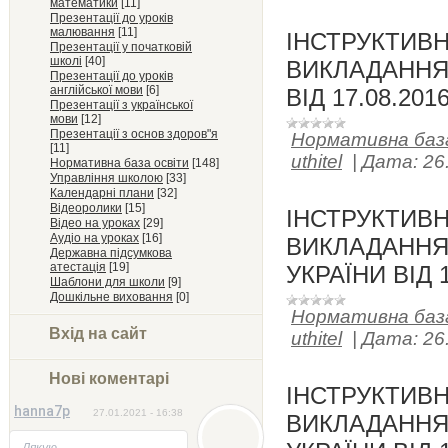
математики
[11]
Презентації до уроків
малювання
[11]
ІНСТРУКТИВ
Презентації у початковій
школі
[40]
ВИКЛАДАННЯ Х
Презентації до уроків
англійської мови
[6]
ВІД 17.08.201
Презентації з української
мови
[12]
Презентації з основ здоров"я
Нормативна баз
[11]
uthitel
|
Дата:
26
Нормативна база освіти
[148]
Управління школою
[33]
Календарні плани
[32]
Відеоролики
[15]
ІНСТРУКТИВ
Відео на уроках
[29]
Аудіо на уроках
[16]
ВИКЛАДАННЯ 
Державна підсумкова
атестація
[19]
УКРАЇНИ ВІД 1
Шаблони для школи
[9]
Дошкільне виховання
[0]
Нормативна баз
Вхід на сайт
uthitel
|
Дата:
26
Нові коментарі
ІНСТРУКТИВ
hanna7p
27.01.2021 - 16:38
ВИКЛАДАННЯ Г