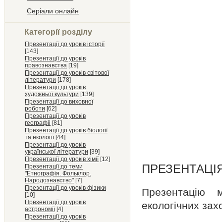
Серіали онлайн
Категорії розділу
Презентації до уроків історії
[143]
Презентації до уроків
правознавства
[19]
Презентації до уроків світової
літератури
[178]
Презентації до уроків
художньої культури
[139]
Презентації до виховної
роботи
[62]
Презентації до уроків
географіі
[81]
Презентації до уроків біології
та екології
[44]
Презентації до уроків
української літератури
[39]
Презентації до уроків хімії
[12]
ПРЕЗЕНТАЦІЯ
Презентації до теми
"Етнографія. Фольклор.
Народознавство"
[7]
Презентації до уроків фізики
Презентацію 
[10]
Презентації до уроків
екологічних зах
астрономії
[4]
Презентації до уроків