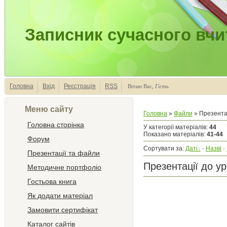
Записник сучасного вчи
Головна
Вхід
Реєстрація
RSS
Вітаю Вас
,
Гість
Меню сайту
Головна
»
Файли
» Презентаці
Головна сторінка
У категорії матеріалів
:
44
Показано матеріалів
:
41-44
Форум
Сортувати за
:
Даті
·
Назві
·
Презентації та файли
Презентації до уро
Методичне портфоліо
Гостьова книга
Як додати матеріал
Замовити сертифікат
Каталог сайтів