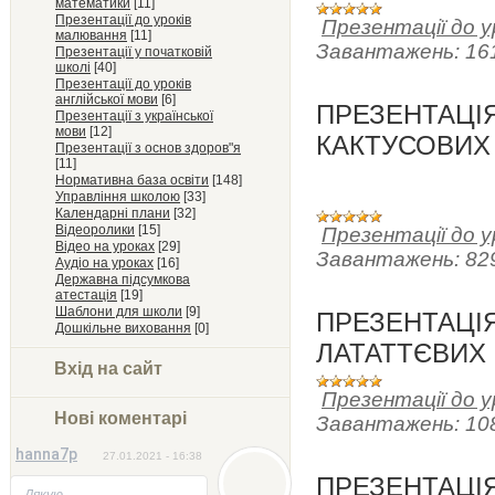
математики
[11]
Презентації до уроків
Презентації до ур
малювання
[11]
Завантажень:
16
Презентації у початковій
школі
[40]
Презентації до уроків
англійської мови
[6]
ПРЕЗЕНТАЦІ
Презентації з української
мови
[12]
КАКТУСОВИХ
Презентації з основ здоров"я
[11]
Нормативна база освіти
[148]
Управління школою
[33]
Календарні плани
[32]
Відеоролики
[15]
Презентації до ур
Відео на уроках
[29]
Завантажень:
82
Аудіо на уроках
[16]
Державна підсумкова
атестація
[19]
Шаблони для школи
[9]
ПРЕЗЕНТАЦІЯ
Дошкільне виховання
[0]
ЛАТАТТЄВИХ
Вхід на сайт
Презентації до ур
Нові коментарі
Завантажень:
10
hanna7p
27.01.2021 - 16:38
ПРЕЗЕНТАЦІЯ