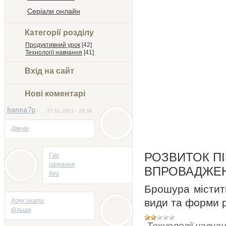
Серіали онлайн
Категорії розділу
Продуктивний урок
[42]
Технології навчання
[41]
Вхід на сайт
Нові коментарі
hanna7p
27.01.2021 - 16:38
Дякую
05.05.2014 - 22:23
РОЗВИТОК П
Гах
патання
ВПРОВАДЖЕН
без
відповідей
Брошура містит
05.05.2014 - 21:47
види та форми р
Хочу знати
більше
Технології навча