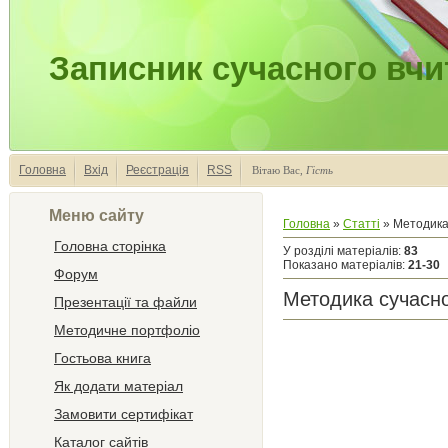
Записник сучасного вчи
Головна
Вхід
Реєстрація
RSS
Вітаю Вас
,
Гість
Меню сайту
Головна
»
Статті
» Методика
Головна сторінка
У розділі матеріалів
:
83
Показано матеріалів
:
21-30
Форум
Методика сучасн
Презентації та файли
Методичне портфоліо
Гостьова книга
Як додати матеріал
Замовити сертифікат
Каталог сайтів