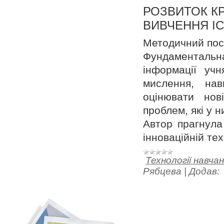
РОЗВИТОК К
ВИВЧЕННЯ ІС
Методичний посіб
Фундаментальн
інформації уч
мислення, нав
оцінювати нов
проблем, які у н
Автор прагнула
інноваційній тех
Технології навча
Рябцева
|
Додав: