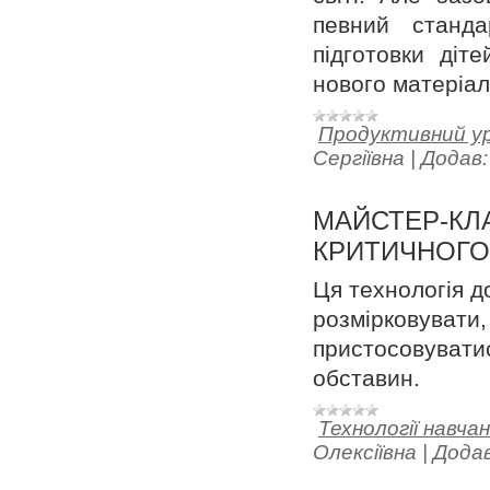
певний станда
підготовки діт
нового матеріал
Продуктивний у
Сергіївна
|
Додав:
МАЙСТЕР-КЛ
КРИТИЧНОГО
Ця технологія д
розмірковувати
пристосовуват
обставин.
Технології навча
Олексіївна
|
Додав