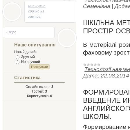
04.05.2014 - 13:53
Семенівна
|
Додав
мне нужно
срочно на
завтра
ШКІЛЬНА МЕ
творик
напесать
ПРОСТІР ОСВ
29.04.2014 - 21:58
дякую
на тему
Лыст
Мыхайлу и
В матеріалі роз
Наше опитування
Твору Ырий
фаховому зрост
Новий дизайн
Зручний
Не зручний
Технології навча
Дата:
22.08.2014
Статистика
Онлайн всього:
3
ФОРМИРОВА
Гостей:
3
Користувачів:
0
ВВЕДЕНИЕ И
АНГЛИЙСКОГ
ШКОЛЫ.
Формирование и