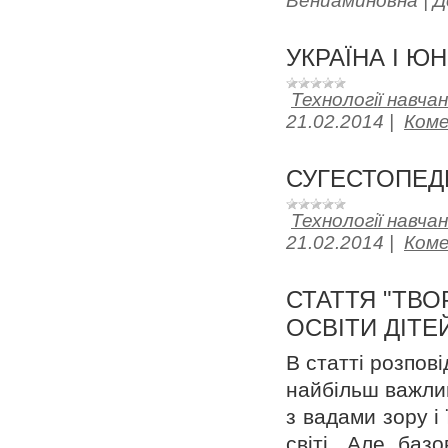
Вениаминовна
|
Д
УКРАЇНА І Ю
Технології навча
21.02.2014
|
Коме
СУГЕСТОПЕД
Технології навча
21.02.2014
|
Коме
СТАТТЯ "ТВО
ОСВІТИ ДІТ
В статті розпові
найбільш важли
з вадами зору і 
світі. Але баз