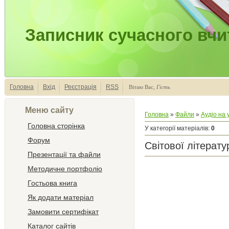
Записник сучасного вчи
Головна
Вхід
Реєстрація
RSS
Вітаю Вас
,
Гість
Меню сайту
Головна
»
Файли
»
Аудіо на 
Головна сторінка
У категорії матеріалів
:
0
Форум
Світової літерат
Презентації та файли
Методичне портфоліо
Гостьова книга
Як додати матеріал
Замовити сертифікат
Каталог сайтів