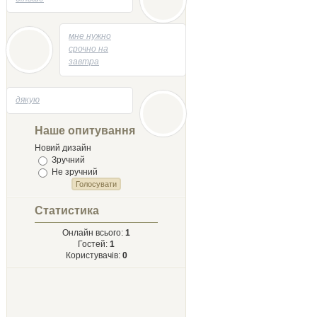
04.05.2014 - 13:53
мне нужно
срочно на
завтра
творик
напесать
29.04.2014 - 21:58
дякую
на тему
Лыст
Мыхайлу и
Наше опитування
Твору Ырий
Новий дизайн
Зручний
Не зручний
Статистика
Онлайн всього:
1
Гостей:
1
Користувачів:
0