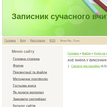
Записник сучасного вчи
Головна
Вхід
Реєстрація
RSS
Вітаю Вас
,
Гість
Меню сайту
Головна
»
Файли
»
Аудіо на 
Головна сторінка
АVE MARIA У ВИКОНАНН
Форум
[ ·
Скачати дистанційно
(4,5)
Презентації та файли
Методичне портфоліо
Гостьова книга
Як додати матеріал
Замовити сертифікат
Каталог сайтів