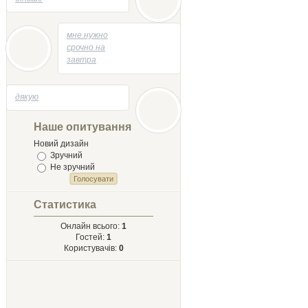
04.05.2014 - 13:53
мне нужно
срочно на
завтра
творик
напесать
29.04.2014 - 21:58
дякую
на тему
Лыст
Мыхайлу и
Наше опитування
Твору Ырий
Новий дизайн
Зручний
Не зручний
Статистика
Онлайн всього:
1
Гостей:
1
Користувачів:
0