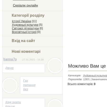
Серіали онлайн
Категорії розділу
Історії України
[11]
Художньої культури
[5]
Світової літератури
[0]
Всесвітньої історії
[0]
Вхід на сайт
Нові коментарі
hanna7p
27.01.2021 - 16:38
Можливо Вам це 
Дякую
Категорія
:
Художньої культу
Переглядів
:
1283
|
Завантажен
05.05.2014 - 22:23
Гах
Всього коментарів
:
0
патання
без
відповідей
05.05.2014 - 21:47
Хочу знати
більше