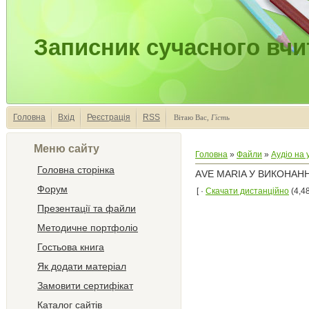
Записник сучасного вчи
Головна
Вхід
Реєстрація
RSS
Вітаю Вас
,
Гість
Меню сайту
Головна
»
Файли
»
Аудіо на 
Головна сторінка
АVE MARIA У ВИКОНАНН
Форум
[ ·
Скачати дистанційно
(4,48
Презентації та файли
Методичне портфоліо
Гостьова книга
Як додати матеріал
Замовити сертифікат
Каталог сайтів