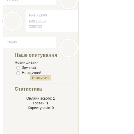
04.05.2014 - 13:53
мне нужно
срочно на
завтра
творик
напесать
29.04.2014 - 21:58
дякую
на тему
Лыст
Мыхайлу и
Наше опитування
Твору Ырий
Новий дизайн
Зручний
Не зручний
Статистика
Онлайн всього:
1
Гостей:
1
Користувачів:
0