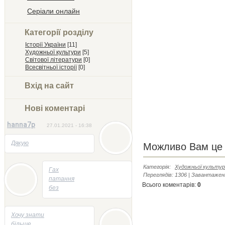
Серіали онлайн
Категорії розділу
Історії України
[11]
Художньої культури
[5]
Світової літератури
[0]
Всесвітньої історії
[0]
Вхід на сайт
Нові коментарі
hanna7p
27.01.2021 - 16:38
Дякую
Можливо Вам це 
Категорія
:
Художньої культу
05.05.2014 - 22:23
Гах
Переглядів
:
1306
|
Завантажен
патання
Всього коментарів
:
0
без
відповідей
05.05.2014 - 21:47
Хочу знати
більше