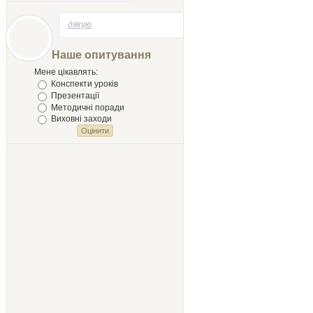
напесать
29.04.2014 - 21:58
на тему
дякую
Лыст
Мыхайлу и
Наше опитування
Твору Ырий
Мене цікавлять:
Конспекти уроків
Презентації
Методичні поради
Виховні заходи