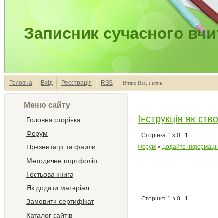
Записник сучасного вчи
Головна
Вхід
Реєстрація
RSS
Вітаю Вас
,
Гість
Меню сайту
Інструкція як ств
Головна сторінка
Форум
Сторінка
1
з
0
1
Презентації та файли
Форум
»
Додайте інформацію
Методичне портфоліо
Гостьова книга
Як додати матеріал
Сторінка
1
з
0
1
Замовити сертифікат
Каталог сайтів