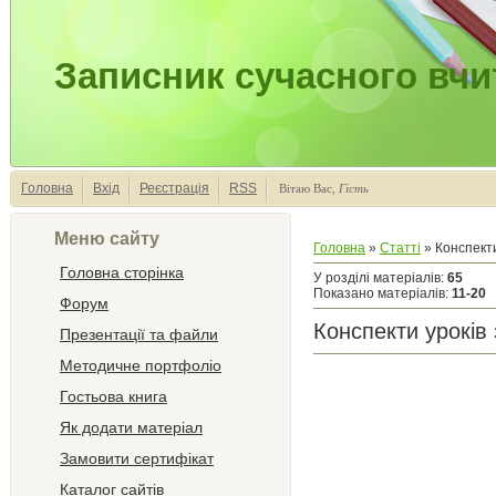
Записник сучасного вчи
Головна
Вхід
Реєстрація
RSS
Вітаю Вас
,
Гість
Меню сайту
Головна
»
Статті
» Конспект
Головна сторінка
У розділі матеріалів
:
65
Показано матеріалів
:
11-20
Форум
Конспекти урокі
Презентації та файли
Методичне портфоліо
Гостьова книга
Як додати матеріал
Замовити сертифікат
Каталог сайтів