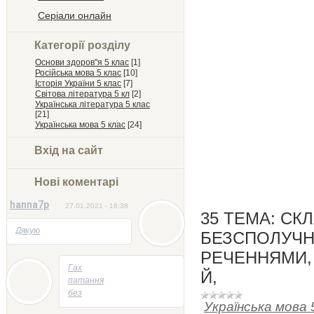
Серіали онлайн
Категорії розділу
Основи здоров"я 5 клас
[1]
Російська мова 5 клас
[10]
Історія України 5 клас
[7]
Світова література 5 кл
[2]
Українська література 5 клас
[21]
Українська мова 5 клас
[24]
Вхід на сайт
Нові коментарі
hanna7p
27.01.2021 - 16:38
35 ТЕМА: СК
Дякую
БЕЗСПОЛУЧН
РЕЧЕННЯМИ, 
05.05.2014 - 22:23
Гах
Й,
патання
без
Українська мова 
відповідей