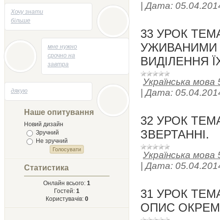
|
Дата:
05.04.201
05.05.2014 - 21:47
Хочу знати
більше
33 УРОК ТЕ
УЖИВАНИМИ 
04.05.2014 - 13:53
мне нужно
срочно на
ВИДІЛЕННЯ Ї
завтра
творик
Українська мова 
напесать
29.04.2014 - 21:58
дякую
на тему
|
Дата:
05.04.201
Лыст
Мыхайлу и
Наше опитування
Твору Ырий
32 УРОК ТЕМ
Новий дизайн
ЗВЕРТАННІ.
Зручний
Не зручний
Українська мова 
|
Дата:
05.04.201
Статистика
Онлайн всього:
1
31 УРОК ТЕМ
Гостей:
1
Користувачів:
0
ОПИС ОКРЕМ