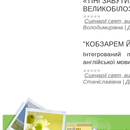
«ТІНІ ЗАБУТИ
ВЕЛИКОБІЛО
Сценарії свят, в
Володимирівна
|
"КОБЗАРЕМ 
Інтегрований 
англійської мов
Сценарії свят, в
Станіславівна
|
Д