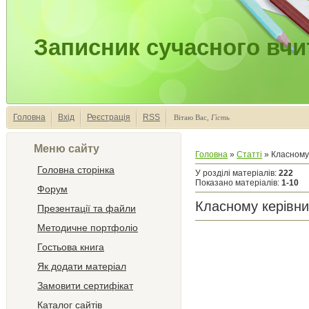
Записник сучасного вчи
Головна
Вхід
Реєстрація
RSS
Вітаю Вас
,
Гість
Меню сайту
Головна
»
Статті
» Класному
Головна сторінка
У розділі матеріалів
:
222
Показано матеріалів
:
1-10
Форум
Класному керівн
Презентації та файли
Методичне портфоліо
Гостьова книга
Як додати матеріал
Замовити сертифікат
Каталог сайтів