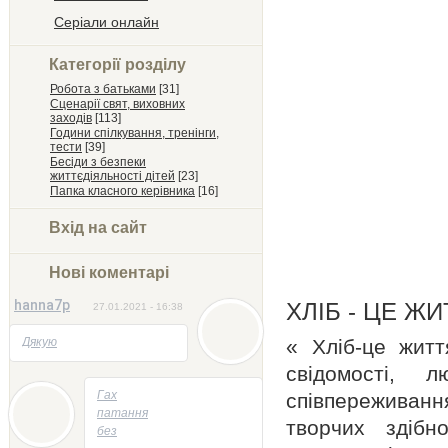
Серіали онлайн
Категорії розділу
Робота з батьками
[31]
Сценарії свят, виховних
заходів
[113]
Години спілкування, тренінги,
тести
[39]
Бесіди з безпеки
життєдіяльності дітей
[23]
Папка класного керівника
[16]
Вхід на сайт
Нові коментарі
hanna7p
ХЛІБ - ЦЕ Ж
27.01.2021 - 16:38
Дякую
« Хліб-це житт
свідомості, 
05.05.2014 - 22:23
Гах
співпереживанн
патання
творчих здібн
без