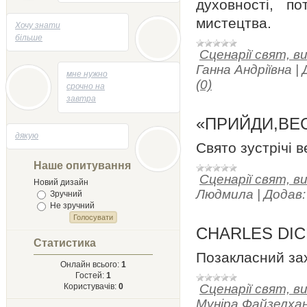
відповідей
духовності, п
мистецтва.
05.05.2014 - 21:47
Хочу знати
більше
Сценарії свят, в
Ганна Андріївна
|
04.05.2014 - 13:53
мне нужно
(0)
срочно на
завтра
творик
«ПРИЙДИ,ВЕ
напесать
29.04.2014 - 21:58
дякую
на тему
Свято зустрічі в
Лыст
Мыхайлу и
Наше опитування
Твору Ырий
Сценарії свят, в
Новий дизайн
Людмила
|
Додав:
Зручний
Не зручний
CHARLES DIC
Статистика
Позакласний зах
Онлайн всього:
1
Гостей:
1
Користувачів:
0
Сценарії свят, в
Муніра Файзелхан