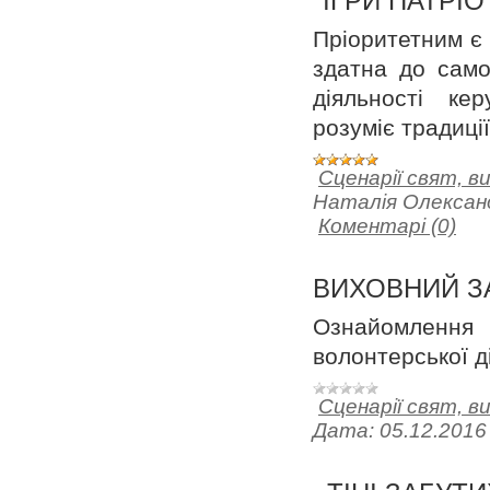
"ІГРИ ПАТРІО
Пріоритетним є 
здатна до само
діяльності ке
розуміє традиції
Сценарії свят, в
Наталія Олексан
Коментарі (0)
ВИХОВНИЙ ЗА
Ознайомлення з
волонтерської д
Сценарії свят, в
Дата:
05.12.2016