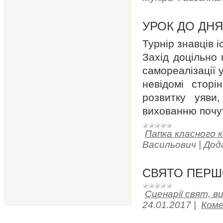
УРОК ДО ДНЯ
Турнір знавців 
Захід доцільно 
самореалізації 
невідомі сторі
розвитку уяви,
вихованню почут
Папка класного к
Васильович
|
Дод
СВЯТО ПЕРШ
Сценарії свят, в
24.01.2017
|
Коме