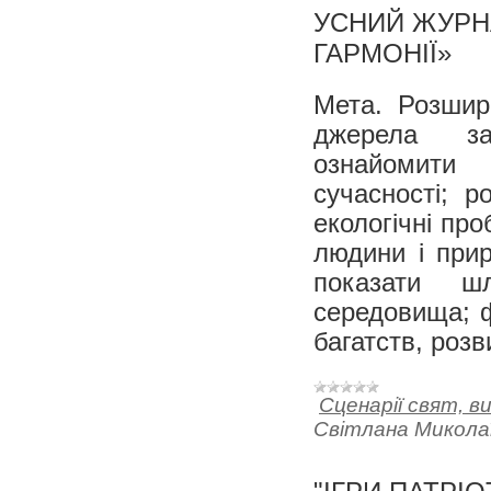
УСНИЙ ЖУРН
ГАРМОНІЇ»
Мета. Розшир
джерела за
ознайомити
сучасності; р
екологічні про
людини і прир
показати ш
середовища; ф
багатств, розв
Сценарії свят, в
Світлана Микола