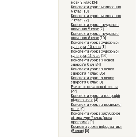
мови 9 клас
[34]
Конспекти уроків малювання
6 клас
[18]
Конспекти уроків малювання
7 клас
[22]
Конспекти уроків трудового
навчання 5 клас
[7]
Конспекти уроків трудового
навчання 6 клас
[10]
Конспекти уроків художньої
культури, 10 клас
[1]
Конспекти уроків художньої
культури, 11 клас
[16]
Конспекти уроків з основ
здоров’я 6 кл
[34]
Конспекти уроків з основ
здоров’я 7 клас
[35]
Конспекти уроків з основ
здоров’я 8 клас
[0]
Вчителю початкової школи
[22]
Конспекти уроків з географії
рідного краю
[4]
Конспекти уроків з російської
мови
[0]
Конспекти уроків зарубіжної
літератури 7 клас (нова
програма)
[0]
Коспекти уроків інформатики
(5 клас)
[0]