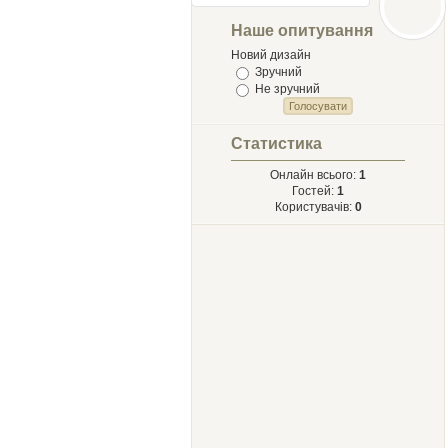
Лыст
Мыхайлу и
Наше опитування
Твору Ырий
Новий дизайн
Зручний
Не зручний
Статистика
Онлайн всього:
1
Гостей:
1
Користувачів:
0