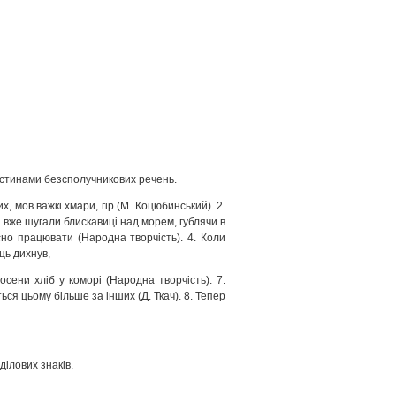
частинами безсполучникових речень.
, мов важкі хмари, гір (М. Коцюбинський). 2.
вже шугали блискавиці над морем, гублячи в
сно працювати (Народна творчість). 4. Коли
ць дихнув,
осени хліб у коморі (Народна творчість). 7.
я цьому більше за інших (Д. Ткач). 8. Тепер
ілових знаків.