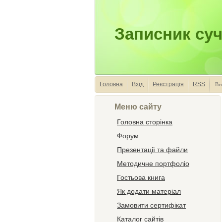
Записник суч
Головна
Вхід
Реєстрація
RSS
Ві
Меню сайту
Головна сторінка
Форум
Презентації та файли
Методичне портфоліо
Гостьова книга
Як додати матеріал
Замовити сертифікат
Каталог сайтів