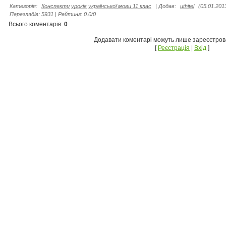
Категорія
:
Конспекти уроків української мови 11 клас
|
Додав
:
uthitel
(05.01.201
Переглядів
:
5931
|
Рейтинг
:
0.0
/
0
Всього коментарів
:
0
Додавати коментарі можуть лише зареєстрова
[
Реєстрація
|
Вхід
]