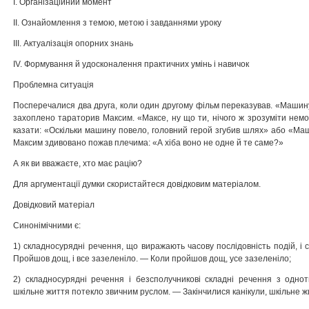
І. Організаційний момент
ІІ. Ознайомлення з темою, метою і завданнями уроку
ІІІ. Актуалізація опорних знань
IV. Формування й удосконалення практичних умінь і навичок
Проблемна ситуація
Посперечалися два друга, коли один другому фільм переказував. «Машин
захоплено тараторив Максим. «Максе, ну що ти, нічого ж зрозуміти не
казати: «Оскільки машину повело, головний герой згубив шлях» або «Маш
Максим здивовано пожав плечима: «А хіба воно не одне й те саме?»
А як ви вважаєте, хто має рацію?
Для аргументації думки скористайтеся довідковим матеріалом.
Довідковий матеріал
Синонімічними є:
1) складносурядні речення, що виражають часову послідовність подій, і 
Пройшов дощ, і все зазеленіло. — Коли пройшов дощ, усе зазеленіло;
2) складносурядні речення і безсполучникові складні речення з однот
шкільне життя потекло звичним руслом. — Закінчилися канікули, шкільне 