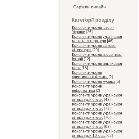
Серіали онлайн
Категорії розділу
Конспекти уроків історії
України
[26]
Конспекти уроків української
мови та літератури
[46]
Конспекти уроків світової
літератури
[29]
Конспекти уроків всесвітньої
історії
[12]
Конспекти уроків англійської
мови
[16]
Конспекти уроків
християнської етики
[2]
Конспекти уроків музики
[5]
Конспекти уроків
інформатики
[2]
Конспекти уроків української
літератури 6 клас
[48]
Конспекти уроків української
літератури 7 клас
[72]
Конспекти уроків української
літератури 8 клас
[70]
Конспекти уроків української
літератури 9 клас
[68]
Конспекти уроків української
літератури 10 клас
[62]