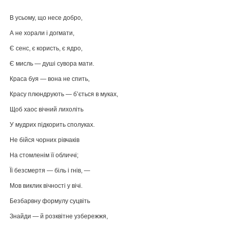
В усьому, що несе добро,
А не хорали і догмати,
Є сенс, є користь, є ядро,
Є мисль — душі сувора мати.
Краса буя — вона не спить,
Красу плюндрують — б’ється в муках,
Щоб хаос вічний лихоліть
У мудрих підкорить сполуках.
Не бійся чорних рівчаків
На стомленім її обличчі;
Її безсмертя — біль і гнів, —
Мов виклик вічності у вічі.
Безбарвну формулу суцвіть
Знайди — й розквітне узбережжя,