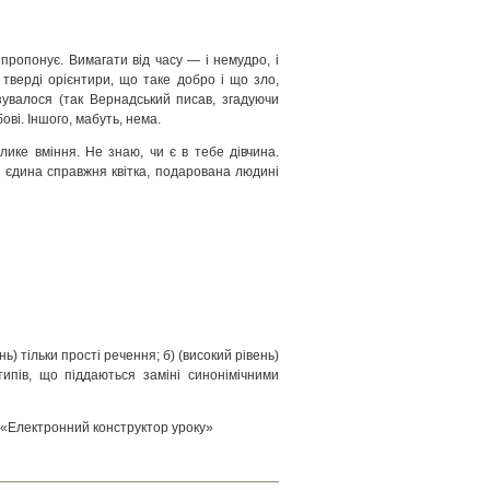
пропонує. Вимагати від часу — і немудро, і
 тверді орієнтири, що таке добро і що зло,
ізувалося (так Вернадський писав, згадуючи
бові. Іншого, мабуть, нема.
лике вміння. Не знаю, чи є в тебе дівчина.
, єдина справжня квітка, подарована людині
) тільки прості речення; б) (високий рівень)
типів, що піддаються заміні синонімічними
«Електронний конструктор уроку»