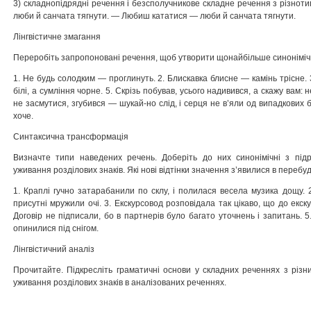
3) складнопідрядні речення і безсполучникове складне речення з різно
люби й санчата тягнути. — Любиш кататися — люби й санчата тягнути.
Лінгвістичне змагання
Переробіть запропоновані речення, щоб утворити щонайбільше синонімічн
1. Не будь солодким — проглинуть. 2. Блискавка блисне — камінь трісне. 
білі, а сумління чорне. 5. Скрізь побував, усього надивився, а скажу вам:
не засмутися, згубився — шукай-но слід, і серця не в’яли од випадкових бі
хоче.
Синтаксична трансформація
Визначте типи наведених речень. Доберіть до них синонімічні з підр
уживання розділових знаків. Які нові відтінки значення з’явилися в переб
1. Краплі гучно затарабанили по склу, і полилася весела музика дощу. 2
присутні мружили очі. 3. Екскурсовод розповідала так цікаво, що до екск
Договір не підписали, бо в партнерів було багато уточнень і запитань. 
опинилися під снігом.
Лінгвістичний аналіз
Прочитайте. Підкресліть граматичні основи у складних реченнях з різн
уживання розділових знаків в аналізованих реченнях.