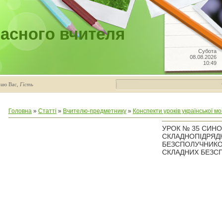
асного вчителя
Субота
08.08.2026
10:49
таю Вас
,
Гість
Головна
»
Статті
»
Вчителю-предметнику
»
Конспекти уроків української мо
УРОК № 35 СИНО
СКЛАДНОПІДРЯД
БЕЗСПОЛУЧНИКО
СКЛАДНИХ БЕЗС