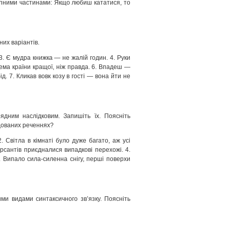
типними частинами: Якщо любиш кататися, то
их варіантів.
3. Є мудра книжка — не жалій годин. 4. Руки
 нема країни кращої, ніж правда. 6. Впадеш —
д. 7. Кликав вовк козу в гості — вона йти не
ядним наслідковим. Запишіть їх. Поясніть
удованих реченнях?
. Світла в кімнаті було дуже багато, аж усі
урсантів приєдналися випадкові перехожі. 4.
5. Випало сила-силенна снігу, перші поверхи
ими видами синтаксичного зв’язку. Поясніть