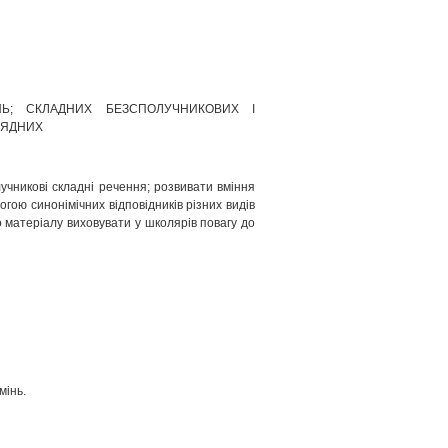
НЬ; СКЛАДНИХ БЕЗСПОЛУЧНИКОВИХ І
РЯДНИХ
учникові складні речення; розвивати вміння
гою синонімічних відповідників різних видів
 матеріалу виховувати у школярів повагу до
мінь.