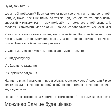
Ну от, тобі вже 17…
Що ж тобі побажати? Бери од кожної пори свого життя те, що вона тобі 
негідно, може. Але і не пливи за течією. Будь собою, тобто, виробивши
виростай у їхньому магнітному полі, аби по ньому все в тобі скристал
геологічні структури). Ідеал є один — добра і справедливості, чесності і лю
У твої літа найголовніше, може, вчитися любити. Вміти любити — то ве
Дівчина має надати змогу тобі кращати, а не гіршати. Любов — то, може
Богом. Тільки в любові людина розумна.
V. Систематизація й узагальнення знань, умінь, навичок
VI. Підсумок уроку
VII. Домашнє завдання
Різнорівневе завдання
Напишіть власні міркування про любов, використовуючи: а) (достатній рівень
тільки складні речення; в) (найвищий рівень) складні речення різних 
відповідниками.
Презентацію створено за допомогою комп’ютерної програми ВГ «Основа» 
Можливо Вам це буде цікаво