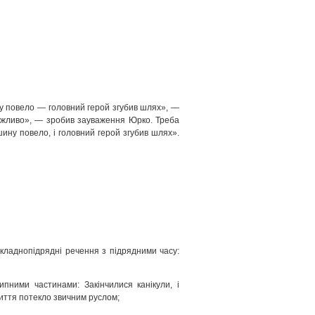
у повело — головний герой згубив шлях», —
можливо», — зробив зауваження Юрко. Треба
ину повело, і головний герой згубив шлях».
складнопідрядні речення з підрядними часу:
ипними частинами: Закінчилися канікули, і
життя потекло звичним руслом;