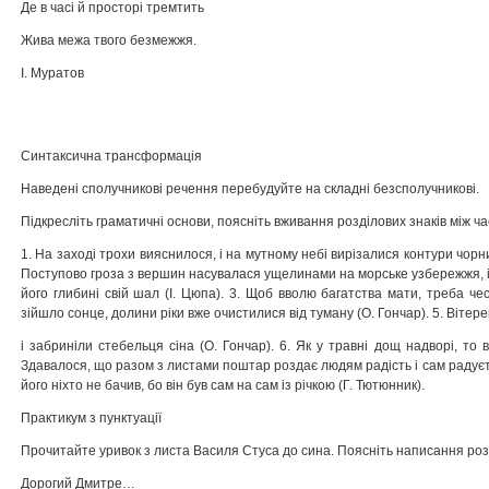
Де в часі й просторі тремтить
Жива межа твого безмежжя.
І. Муратов
Синтаксична трансформація
Наведені сполучникові речення перебудуйте на складні безсполучникові.
Підкресліть граматичні основи, поясніть вживання розділових знаків між 
1. На заході трохи вияснилося, і на мутному небі вирізалися контури чорних
Поступово гроза з вершин насувалася ущелинами на морське узбережжя, і 
його глибині свій шал (І. Цюпа). 3. Щоб вволю багатства мати, треба че
зійшло сонце, долини ріки вже очистилися від туману (О. Гончар). 5. Вітере
і забриніли стебельця сіна (О. Гончар). 6. Як у травні дощ надворі, то в
Здавалося, що разом з листами поштар роздає людям радість і сам радуєтьс
його ніхто не бачив, бо він був сам на сам із річкою (Г. Тютюнник).
Практикум з пунктуації
Прочитайте уривок з листа Василя Стуса до сина. Поясніть написання розд
Дорогий Дмитре…