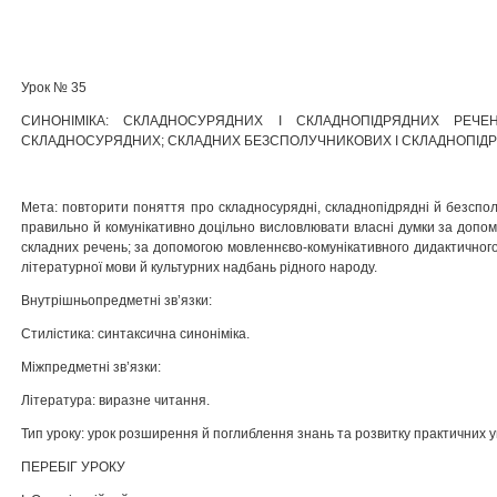
Урок № 35
СИНОНІМІКА: СКЛАДНОСУРЯДНИХ І СКЛАДНОПІДРЯДНИХ РЕЧЕ
СКЛАДНОСУРЯДНИХ; СКЛАДНИХ БЕЗСПОЛУЧНИКОВИХ І СКЛАДНОПІД
Мета: повторити поняття про складносурядні, складнопідрядні й безспол
правильно й комунікативно доцільно висловлювати власні думки за допомо
складних речень; за допомогою мовленнєво-комунікативного дидактичного
літературної мови й культурних надбань рідного народу.
Внутрішньопредметні зв’язки:
Стилістика: синтаксична синоніміка.
Міжпредметні зв’язки:
Література: виразне читання.
Тип уроку: урок розширення й поглиблення знань та розвитку практичних у
ПЕРЕБІГ УРОКУ