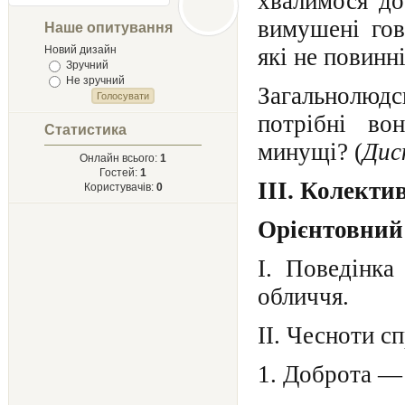
хвалимося до
Лыст
Мыхайлу и
вимушені гов
Наше опитування
Твору Ырий
Новий дизайн
які не повинн
Зручний
Не зручний
Загальнолюд
потрібні во
Статистика
минущі? (
Дис
Онлайн всього:
1
Гостей:
1
ІІІ. Колекти
Користувачів:
0
Орієнтовний
І. Поведінка
обличчя.
ІІ. Чесноти с
1. Доброта — 