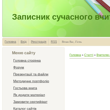
Записник сучасного вчи
Головна
Вхід
Реєстрація
RSS
Вітаю Вас
,
Гість
Меню сайту
Головна
»
Статті
»
Вчителю-
Головна сторінка
Форум
Презентації та файли
Методичне портфоліо
Гостьова книга
Як додати матеріал
Замовити сертифікат
Каталог сайтів