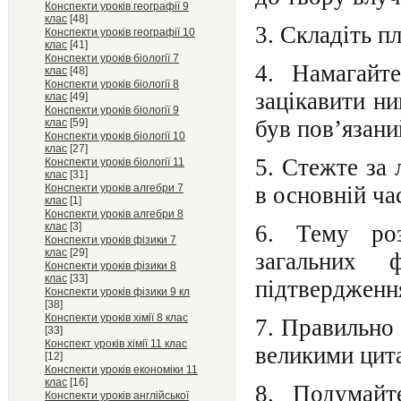
Конспекти уроків географії 9
клас
[48]
3. Складіть п
Конспекти уроків географії 10
клас
[41]
Конспекти уроків біології 7
4. Намагайт
клас
[48]
Конспекти уроків біології 8
зацікавити ни
клас
[49]
Конспекти уроків біології 9
був пов’язани
клас
[59]
Конспекти уроків біології 10
клас
[27]
5. Стежте за 
Конспекти уроків біології 11
клас
[31]
Конспекти уроків алгебри 7
в основній ча
клас
[1]
Конспекти уроків алгебри 8
клас
[3]
6. Тему роз
Конспекти уроків фізики 7
клас
[29]
загальних 
Конспекти уроків фізики 8
клас
[33]
підтвердження
Конспекти уроків фізики 9 кл
[38]
Конспекти уроків хімії 8 клас
7. Правильно
[33]
Конспект уроків хімії 11 клас
великими цит
[12]
Конспекти уроків економіки 11
клас
[16]
8. Подумайт
Конспекти уроків англійської