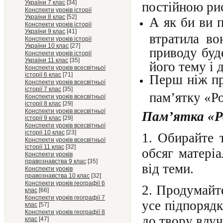
України 7 клас
[34]
постійною ри
Конспекти уроків історії
України 8 клас
[52]
А як би ви 
Конспекти уроків історії
України 9 клас
[41]
втратила во
Конспекти уроків історії
України 10 клас
[27]
приводу буд
Конспекти уроків історії
України 11 клас
[35]
його тему і 
Конспекти уроків всесвітньої
історії 6 клас
[71]
Перш ніж пр
Конспекти уроків всесвітньої
історії 7 клас
[35]
пам’ятку «Р
Конспекти уроків всесвітньої
історії 8 клас
[29]
Конспекти уроків всесвітньої
Пам’ятка «Р
історії 9 клас
[29]
Конспекти уроків всесвітньої
історії 10 клас
[23]
1. Обирайте 
Конспекти уроків всесвітньої
історії 11 клас
[32]
обсяг матері
Конспекти уроків
правознавства 9 клас
[35]
від теми.
Конспекти уроків
правознавства 10 клас
[32]
Конспекти уроків географії 6
2. Продумайт
клас
[66]
Конспекти уроків географії 7
усе підпорядк
клас
[57]
Конспекти уроків географії 8
до твору влуч
клас
[47]