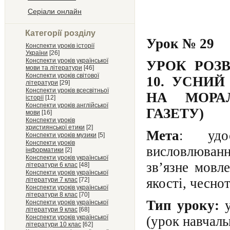
Серіали онлайн
Категорії розділу
Урок № 29
Конспекти уроків історії
України
[26]
Конспекти уроків української
УРОК РОЗ
мови та літератури
[46]
Конспекти уроків світової
10. УСНИЙ
літератури
[29]
Конспекти уроків всесвітньої
НА МОРА
історії
[12]
Конспекти уроків англійської
ГАЗЕТУ)
мови
[16]
Конспекти уроків
християнської етики
[2]
Мета
: удо
Конспекти уроків музики
[5]
Конспекти уроків
висловлюван
інформатики
[2]
Конспекти уроків української
зв’язне мовле
літератури 6 клас
[48]
Конспекти уроків української
якості, чеснот
літератури 7 клас
[72]
Конспекти уроків української
літератури 8 клас
[70]
Тип уроку:
Конспекти уроків української
літератури 9 клас
[68]
Конспекти уроків української
(урок навчаль
літератури 10 клас
[62]