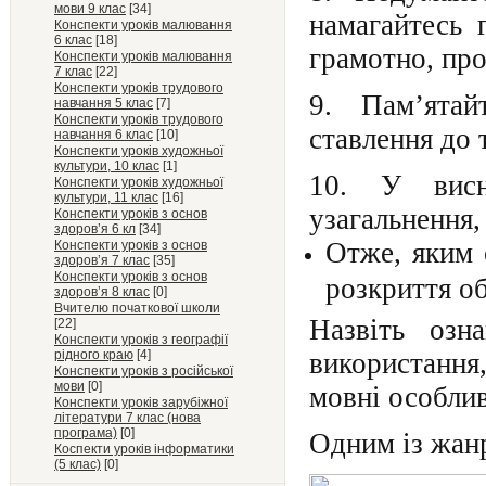
мови 9 клас
[34]
намагайтесь 
Конспекти уроків малювання
6 клас
[18]
грамотно, про
Конспекти уроків малювання
7 клас
[22]
Конспекти уроків трудового
9. Пам’ята
навчання 5 клас
[7]
Конспекти уроків трудового
ставлення до 
навчання 6 клас
[10]
Конспекти уроків художньої
культури, 10 клас
[1]
10. У висн
Конспекти уроків художньої
культури, 11 клас
[16]
узагальнення,
Конспекти уроків з основ
здоров’я 6 кл
[34]
Отже, яким 
Конспекти уроків з основ
здоров’я 7 клас
[35]
Конспекти уроків з основ
розкриття о
здоров’я 8 клас
[0]
Вчителю початкової школи
Назвіть озн
[22]
Конспекти уроків з географії
рідного краю
[4]
використання
Конспекти уроків з російської
мови
[0]
мовні особлив
Конспекти уроків зарубіжної
літератури 7 клас (нова
програма)
[0]
Одним із жанр
Коспекти уроків інформатики
(5 клас)
[0]