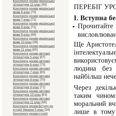
Конспекти уроків української
літератури 11 клас
[30]
ПЕРЕБІГ УР
Конспекти уроків української
мови 6 клас
[75]
І. Вступна бе
Конспекти уроків української
мови 7 клас
[72]
Конспекти уроків української
Прочитай
мови 8 клас
[71]
Конспекти уроків української
висловлюван
мови 9 клас
[69]
Конспекти уроків української
мови 10 клас
[38]
Ще Аристотел
Конспекти уроків української
мови 11 клас
[65]
інтелектуа
Конспекти уроків світової
літератури 5 клас
[67]
використовує
Конспекти уроків світової
літератури 6 клас
[73]
людина без 
Конспекти уроків світової
літератури 7 клас
[65]
найбільш неч
Конспекти уроків світової
літератури 8 клас
[70]
Конспекти уроків світової
Через декіл
літератури 9 клас
[71]
Конспекти уроків світової
таким чином
літератури 10 клас
[63]
Конспекти уроків світової
моральний вч
літератури 11 клас
[68]
Конспекти уроків Вступу до
лише в тому 
історії України 5 клас
[34]
Конспекти уроків історії