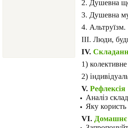
2. Душевна щ
3. Душевна му
4. Альтруїзм.
ІІІ. Люди, бу
ІV.
Складанн
1) колективне
2) індивідуал
V.
Рефлексія
Аналіз склад
Яку користь 
VI.
Домашнє 
Запропонуйт