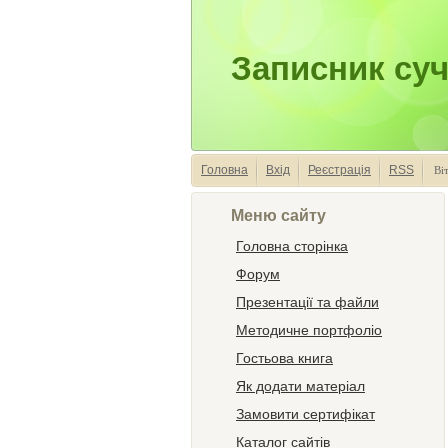
Записник суч
Головна
Вхід
Реєстрація
RSS
Ві
Меню сайту
Головна сторінка
Форум
Презентації та файли
Методичне портфоліо
Гостьова книга
Як додати матеріал
Замовити сертифікат
Каталог сайтів