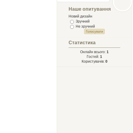
Лыст
Мыхайлу и
Наше опитування
Твору Ырий
Новий дизайн
Зручний
Не зручний
Статистика
Онлайн всього:
1
Гостей:
1
Користувачів:
0