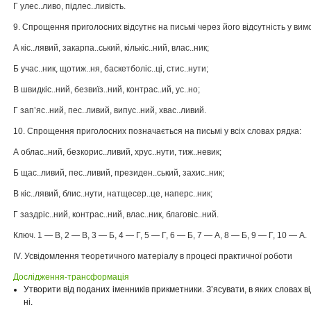
Г улес..ливо, підлес..ливість.
9. Спрощення приголосних відсутнє на письмі через його відсутність у вимов
А кіс..лявий, закарпа..ський, кількіс..ний, влас..ник;
Б учас..ник, щотиж..ня, баскетболіс..ці, стис..нути;
В швидкіс..ний, безвиїз..ний, контрас..ий, ус..но;
Г зап’яс..ний, пес..ливий, випус..ний, хвас..ливий.
10. Спрощення приголосних позначається на письмі у всіх словах рядка:
А облас..ний, безкорис..ливий, хрус..нути, тиж..невик;
Б щас..ливий, пес..ливий, президен..ський, захис..ник;
В кіс..лявий, блис..нути, натщесер..це, наперс..ник;
Г заздріс..ний, контрас..ний, влас..ник, благовіс..ний.
Ключ. 1 — В, 2 — В, 3 — Б, 4 — Г, 5 — Г, 6 — Б, 7 — А, 8 — Б, 9 — Г, 10 — А.
IV. Усвідомлення теоретичного матеріалу в процесі практичної роботи
Дослідження-трансформація
Утворити від поданих іменників прикметники. З’ясувати, в яких словах 
ні.