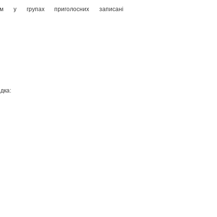
 у групах приголосних записані
дка: