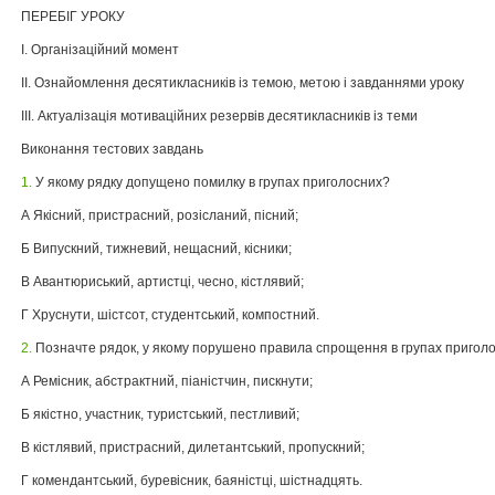
ПЕРЕБІГ УРОКУ
І. Організаційний момент
ІІ. Ознайомлення десятикласників із темою, метою і завданнями уроку
ІІІ. Актуалізація мотиваційних резервів десятикласників із теми
Виконання тестових завдань
1.
У якому рядку допущено помилку в групах приголосних?
А Якісний, пристрасний, розісланий, пісний;
Б Випускний, тижневий, нещасний, кісники;
В Авантюриський, артистці, чесно, кістлявий;
Г Хруснути, шістсот, студентський, компостний.
2.
Позначте рядок, у якому порушено правила спрощення в групах приголо
А Ремісник, абстрактний, піаністчин, пискнути;
Б якістно, участник, туристський, пестливий;
В кістлявий, пристрасний, дилетантський, пропускний;
Г комендантський, буревісник, баяністці, шістнадцять.