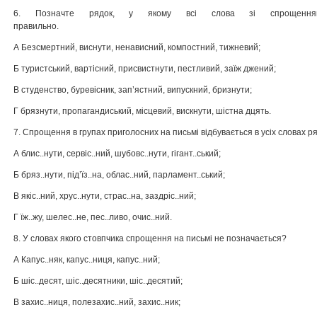
6. Позначте рядок, у якому всі слова зі спрощенням
правильно.
А Безсмертний, виснути, ненависний, компостний, тижневий;
Б туристський, вартісний, присвистнути, пестливий, заїж джений;
В студенство, буревісник, зап’ястний, випускний, бризнути;
Г брязнути, пропагандиський, місцевий, вискнути, шістна дцять.
7. Спрощення в групах приголосних на письмі відбувається в усіх словах ря
А блис..нути, сервіс..ний, шубовс..нути, гігант..ський;
Б бряз..нути, під’їз..на, облас..ний, парламент..ський;
В якіс..ний, хрус..нути, страс..на, заздріс..ний;
Г їж..жу, шелес..не, пес..ливо, очис..ний.
8. У словах якого стовпчика спрощення на письмі не позначається?
А Капус..няк, капус..ниця, капус..ний;
Б шіс..десят, шіс..десятники, шіс..десятий;
В захис..ниця, полезахис..ний, захис..ник;