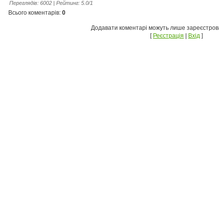
Переглядів
:
6002
|
Рейтинг
:
5.0
/
1
Всього коментарів
:
0
Додавати коментарі можуть лише зареєстрова
[
Реєстрація
|
Вхід
]