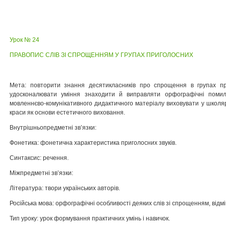
Урок № 24
ПРАВОПИС СЛІВ ЗІ СПРОЩЕННЯМ У ГРУПАХ ПРИГОЛОСНИХ
Мета: повторити знання десятикласників про спрощення в групах пр
удосконалювати уміння знаходити й виправляти орфографічні поми
мовленнєво-комунікативного дидактичного матеріалу виховувати у школярів
краси як основи естетичного виховання.
Внутрішньопредметні зв’язки:
Фонетика: фонетична характеристика приголосних звуків.
Синтаксис: речення.
Міжпредметні зв’язки:
Література: твори українських авторів.
Російська мова: орфографічні особливості деяких слів зі спрощенням, відмі
Тип уроку: урок формування практичних умінь і навичок.