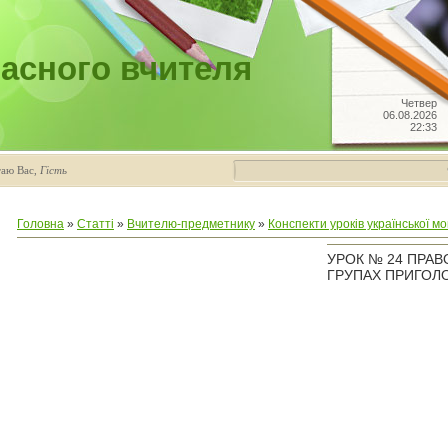
асного вчителя
Четвер
06.08.2026
22:33
таю Вас
,
Гість
Головна
»
Статті
»
Вчителю-предметнику
»
Конспекти уроків української мо
УРОК № 24 ПРАВ
ГРУПАХ ПРИГОЛ