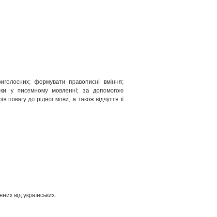
иголосних; формувати правописні вміння;
лки у писемному мовленні; за допомогою
 повагу до рідної мови, а також відчуття її
нних від українських.