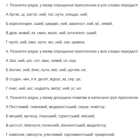
3.
Позначте рядок, у якому спрощення приголосних в усіх словах передаєть
А Артис..ці, зап’яс..ний, тис..нути, злощас..ний;
Б кореспонден..ський, швидкіс..ний, аванпост..ний, кіс..лявий;
В дріж..жовий, ях..смен, жаліс..ний, інтелігент..ський;
Г проїз..ний, свис..нути, чес..ний, сер..цевина.
4. Позначте рядок, у якому спрощення приголосних у всіх словах передаєть
А Заіз..ний, шіс..сот, хвас..ливий, со..нце;
Б безчес..ний, блис..нути, якіс..ний, щотиж..ня;
В студен..чин, п’я..десят, відпус..ка, сер..це;
Г очис..ний, шіс..надцять, випус..ний, ус..но.
5. Позначте рядок, у якому допущено помилки в написанні груп приголосни
А Пестливий, тижневий, модерністський, серце, невістці;
Б міський, артисці, гіганський, туристський, якісний;
В шістсот, блиснути, почесний, абонентський, медалістці;
Г намісник, свиснути, улесливий, парламентський, прикрісний.