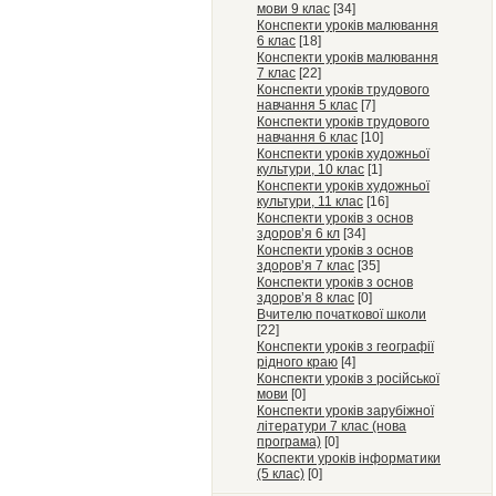
мови 9 клас
[34]
Конспекти уроків малювання
6 клас
[18]
Конспекти уроків малювання
7 клас
[22]
Конспекти уроків трудового
навчання 5 клас
[7]
Конспекти уроків трудового
навчання 6 клас
[10]
Конспекти уроків художньої
культури, 10 клас
[1]
Конспекти уроків художньої
культури, 11 клас
[16]
Конспекти уроків з основ
здоров’я 6 кл
[34]
Конспекти уроків з основ
здоров’я 7 клас
[35]
Конспекти уроків з основ
здоров’я 8 клас
[0]
Вчителю початкової школи
[22]
Конспекти уроків з географії
рідного краю
[4]
Конспекти уроків з російської
мови
[0]
Конспекти уроків зарубіжної
літератури 7 клас (нова
програма)
[0]
Коспекти уроків інформатики
(5 клас)
[0]