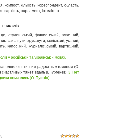
я, компост, кількість, кореспондент, область,
т, вартість, парламент, інтелігент.
вопис слів.
..це, студен..ський, фашис..ський, влас..ний,
ик, свис..нути, хрус..нути, совісн..ий, ус..ний,
цять, капос..ний, журналіс..ський, вартіс..ний,
ів у російській та українській мовах.
ь наполнился птичьим радостным гомоном (О.
и счастливых тянет вдаль (І. Тургенєв).
3. Нет
ники помчались (О. Пушкін).
3)