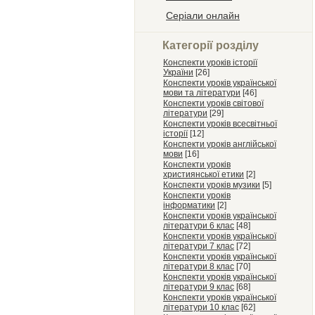
Серіали онлайн
Категорії розділу
Конспекти уроків історії
України
[26]
Конспекти уроків української
мови та літератури
[46]
Конспекти уроків світової
літератури
[29]
Конспекти уроків всесвітньої
історії
[12]
Конспекти уроків англійської
мови
[16]
Конспекти уроків
християнської етики
[2]
Конспекти уроків музики
[5]
Конспекти уроків
інформатики
[2]
Конспекти уроків української
літератури 6 клас
[48]
Конспекти уроків української
літератури 7 клас
[72]
Конспекти уроків української
літератури 8 клас
[70]
Конспекти уроків української
літератури 9 клас
[68]
Конспекти уроків української
літератури 10 клас
[62]