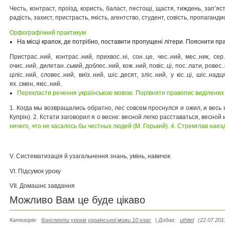
Честь, контраст, проїзд, користь, баласт, пестощі, щастя, тиждень, зап’яст
радість, захист, пристрасть, якість, агентство, студент, совість, пропагандис
Орфографічний практикум
На місці крапок, де потрібно, поставити пропущені літери. Пояснити пра
Пристрас..ний, контрас..ний, прихвос..ні, сон..це, чес..ний, мес..ник, сер
очис..ний, дилетан..ський, доблес..ний, кож..ний, повіс..ці, пос..лати, ровес..н
ціліс..ний, словес..ний, виїз..ний, шіс..десят, зліс..ний, у кіс..ці, шіс..над
ях..смен, якіс..ний.
Перекласти речення українською мовою. Порівняти правопис виділених сл
1. Когда мы возвращались обратно, лес совсем проснулся и ожил, и вес
Купрін).
2. Кстати заговорил я о весне: весной легко расставаться, весной 
ничего, что не касалось бы честных людей (М. Горький).
4. Стремглав наезд
V. Систематизація й узагальнення знань, умінь, навичок
VI. Підсумок уроку
VII. Домашнє завдання
Можливо Вам це буде цікаво
Категорія
:
Конспекти уроків української мови 10 клас
|
Додав
:
uthitel
(22.07.201